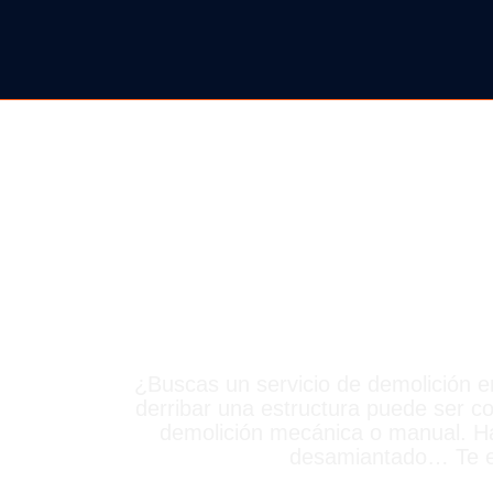
DERRI
¿Buscas un servicio de demolición e
derribar una estructura puede ser co
demolición mecánica o manual. Ha
desamiantado… Te es