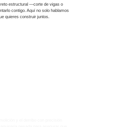
 reto estructural —corte de vigas o
tarlo contigo. Aquí no solo hablamos
e quieres construir juntos.
EN
E?
lición y el derribo con precisión
maquinaria pesada para asegurar que