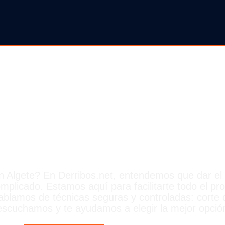
BOS EN ALGE
n Algete? En Derribos.net, entendemos que dar el
mplicado. Estamos aquí para facilitarte todo el pr
blamos de técnicas seguras y controladas: corte d
cuchamos y te ayudamos a elegir la mejor opció