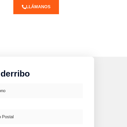
LLÁMANOS
 derribo
o