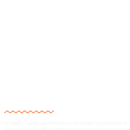
¿CÓMO TRANSFORMA
ESCOMBROS DE FOR
En Algete, cuando una estructura ya no cumple su propósito o se 
quirúrgica: desde edificios enteros hasta muros de carga que re