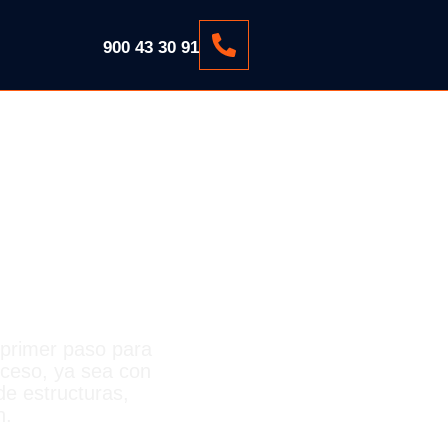
900 43 30 91
TE
 primer paso para
oceso, ya sea con
e estructuras,
n.