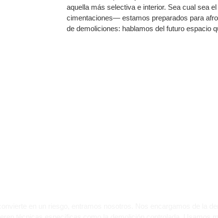
aquella más selectiva e interior. Sea cual sea el
cimentaciones— estamos preparados para afron
de demoliciones: hablamos del futuro espacio qu
MOS ESTRUCTURAS 
MA SEGURA EN ALGET
convierte en un riesgo, entramos nosotros. Nos encargamos de la demo
quieren técnicas específicas como la demolición controlada. Usamos 