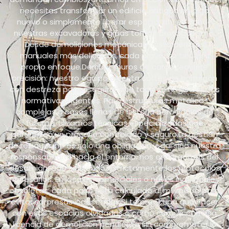
necesitas transformar un edificio antiguo en algo
nuevo o simplemente liberar espacio: ahí es donde
nuestras excavadoras y grúas toman protagonismo.
Desde demoliciones mecánicas hasta derribos
manuales más delicados, cada proyecto tiene su
propio enfoque.Derribar muros de carga requiere
precisión: nuestro equipo ejecuta cortes de hormigón
con destreza para asegurar que todo se haga bajo las
normativas vigentes. Para estructuras metálicas
complejas o casas llenas de historia pero vacías de
futuro, utilizamos técnicas especializadas que
garantizan un proceso controlado y seguro.La gestión
de residuos no es solo una obligación legal sino nuestra
responsabilidad hacia el entorno: nos encargamos del
desamiantado siguiendo estrictamente los protocolos
necesarios. En locales comerciales o naves industriales
obsoletas, cada paso está calculado al milímetro para
evitar sorpresas indeseadas.Si te preocupa qué hacer
con esos espacios olvidados o cómo cumplir con esa
licencia de demolición pendiente sin comprometer la