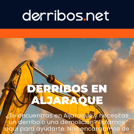
DERRIBOS EN
ALJARAQUE
¿Te encuentras en Aljaraque y necesitas
un derribo o una demolición? Estamos
aquí para ayudarte. Nos encargamos de