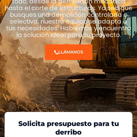
todo, desde la demolición mecánica
hasta el corte de estructuras. Ya sea que
busques una demolición controlada o
selectiva, nuestro equipo se adapta a
tus necesidades. Hablemos y encuentra
la solución ideal para tu proyecto.
LLÁMANOS
Solicita presupuesto para tu
derribo