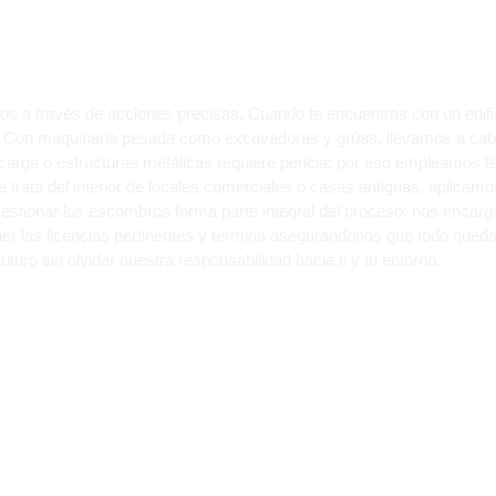
IFICIOS EN ALMERÍA?
mos a través de acciones precisas. Cuando te encuentras con un edif
o. Con maquinaria pesada como excavadoras y grúas, llevamos a cabo 
carga o estructuras metálicas requiere pericia: por eso empleamos 
se trata del interior de locales comerciales o casas antiguas, aplic
Gestionar los escombros forma parte integral del proceso: nos enca
 las licencias pertinentes y termina asegurándonos que todo queda 
uturo sin olvidar nuestra responsabilidad hacia ti y tu entorno.