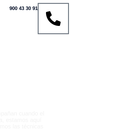
900 43 30 91
RÍA
mpañan cuando el
va, estamos aquí
emos las técnicas