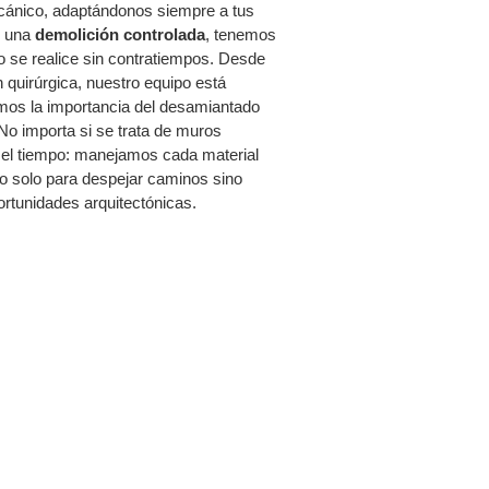
ánico, adaptándonos siempre a tus
n una
demolición controlada
, tenemos
o se realice sin contratiempos. Desde
n quirúrgica, nuestro equipo está
mos la importancia del desamiantado
No importa si se trata de muros
r el tiempo: manejamos cada material
o solo para despejar caminos sino
ortunidades arquitectónicas.
IBOS Y