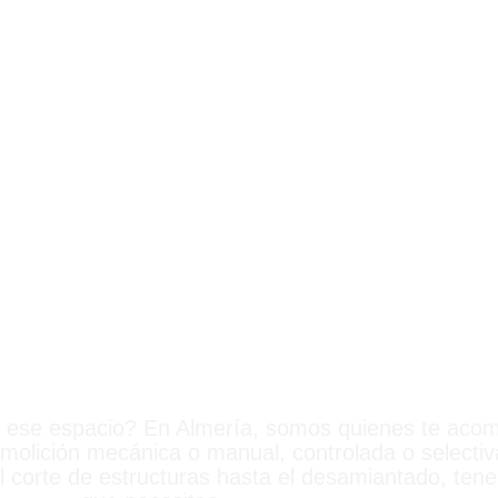
OS EN ALME
a ese espacio? En Almería, somos quienes te aco
emolición mecánica o manual, controlada o selecti
el corte de estructuras hasta el desamiantado, ten