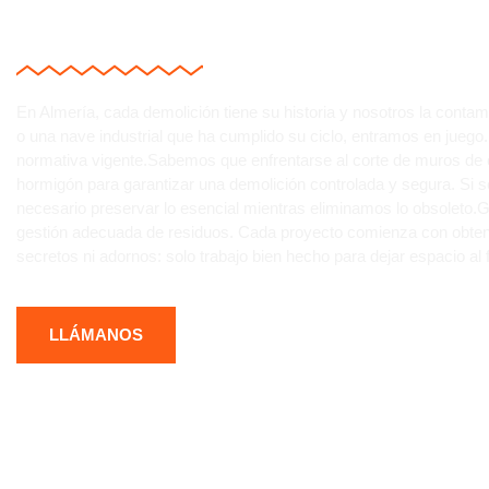
DEMOLICIONES DE ED
En Almería, cada demolición tiene su historia y nosotros la conta
o una nave industrial que ha cumplido su ciclo, entramos en jueg
normativa vigente.Sabemos que enfrentarse al corte de muros de 
hormigón para garantizar una demolición controlada y segura. Si 
necesario preservar lo esencial mientras eliminamos lo obsoleto.
gestión adecuada de residuos. Cada proyecto comienza con obtener
secretos ni adornos: solo trabajo bien hecho para dejar espacio al f
LLÁMANOS