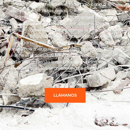
manual para mantener todo bajo control sin
comprometer otras áreas. Sabemos que lidiar con
licencias de demolición y normativa puede ser
abrumador: por eso gestionamos todos los permisos
necesarios mientras garantizamos la seguridad total
mediante apuntalamientos adecuados.Además, nos
ocupamos del desamiantado si es necesario y
manejamos meticulosamente los residuos generados
durante el proceso. Al final del día, nuestro objetivo es
dejarte con un lienzo limpio donde puedas construir tus
nuevos proyectos sin preocuparte por los restos del
pasado.
LLÁMANOS