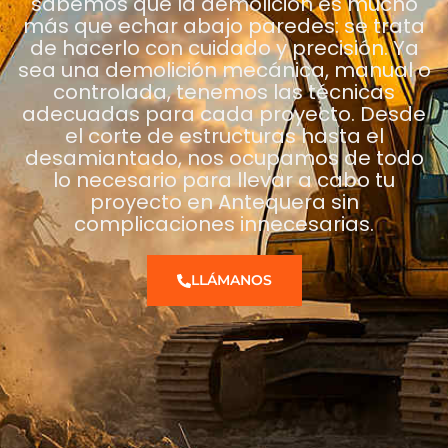
sabemos que la demolición es mucho
más que echar abajo paredes: se trata
de hacerlo con cuidado y precisión. Ya
sea una demolición mecánica, manual o
controlada, tenemos las técnicas
adecuadas para cada proyecto. Desde
el corte de estructuras hasta el
desamiantado, nos ocupamos de todo
lo necesario para llevar a cabo tu
proyecto en Antequera sin
complicaciones innecesarias.
LLÁMANOS