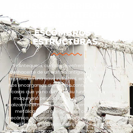
¿BUSCAS DERRIBAR UN
EDIFICIO EN ANTEQUERA?
HABLEMOS DE
ESCOMBROS Y
ESTRUCTURAS.
En Antequera, cuando te enfrentas a la tarea de
deshacerte de un edificio antiguo o necesitas abrir
espacio en una nave industrial, entramos en acción.
Nos encargamos del derribo controlado y seguro de
casas que ya no cumplen su función. Con nuestra
maquinaria pesada como excavadoras y grúas,
realizamos el corte preciso de hormigón y estructuras
metálicas para asegurar que cada demolición
mecánica sea eficiente.Si lo tuyo es un muro de carga
obstinado o una estructura interior complicada,
aplicamos técnicas específicas como la demolición