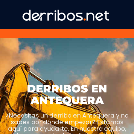
DERRIBOS EN
ANTEQUERA
¿Necesitas un derribo en Antequera y no
sabes por dónde empezar? Estamos
aquí para ayudarte. En nuestro equipo,