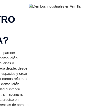
TRO
A?
en parecer
demolición
 puertas y
da detalle: desde
r espacios y crear
plicamos refuerzos
a
demolición
d ni infringir
tra maquinaria
ra preciso en
cencias de obra en