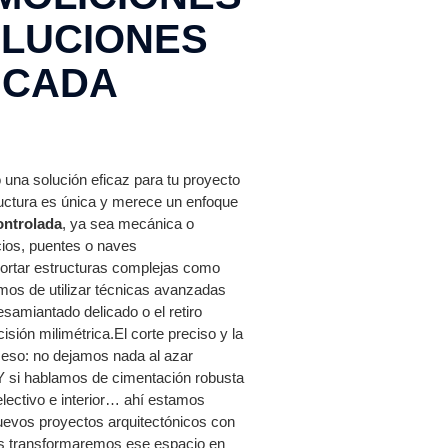
OLUCIONES
 CADA
una solución eficaz para tu proyecto
uctura es única y merece un enfoque
ontrolada
, ya sea mecánica o
cios, puentes o naves
 cortar estructuras complejas como
mos de utilizar técnicas avanzadas
esamiantado delicado o el retiro
isión milimétrica.El corte preciso y la
oceso: no dejamos nada al azar
Y si hablamos de cimentación robusta
selectivo e interior… ahí estamos
 nuevos proyectos arquitectónicos con
os transformaremos ese espacio en