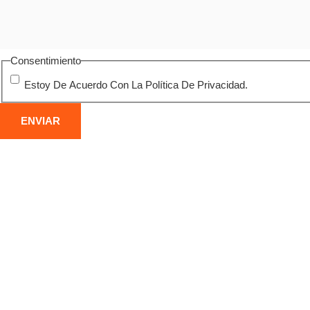
Consentimiento
Estoy De Acuerdo Con La Política De Privacidad.
DEMOLICIÓN DE ESTRUCTURAS
DE
METÁLICAS
CO
Desmontaje seguro de naves, puentes y otras
Derri
construcciones metálicas en Armilla, con corte
indus
por oxicorte y gestión responsable del residuo
alto 
férrico.
vibra