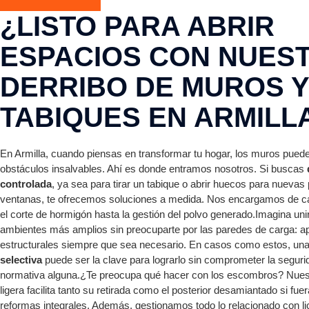
¿LISTO PARA ABRIR
ESPACIOS CON NUES
DERRIBO DE MUROS Y
TABIQUES EN ARMILL
En Armilla, cuando piensas en transformar tu hogar, los muros pued
obstáculos insalvables. Ahí es donde entramos nosotros. Si buscas
controlada
, ya sea para tirar un tabique o abrir huecos para nuevas
ventanas, te ofrecemos soluciones a medida. Nos encargamos de ca
el corte de hormigón hasta la gestión del polvo generado.Imagina uni
ambientes más amplios sin preocuparte por las paredes de carga: a
estructurales siempre que sea necesario. En casos como estos, un
selectiva
puede ser la clave para lograrlo sin comprometer la segurida
normativa alguna.¿Te preocupa qué hacer con los escombros? Nues
ligera facilita tanto su retirada como el posterior desamiantado si fue
reformas integrales. Además, gestionamos todo lo relacionado con li