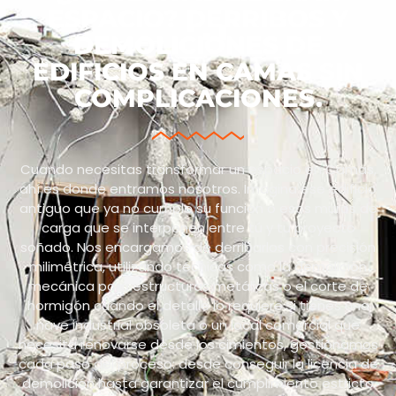
ESPACIO? DERRIBOS Y
DEMOLICIONES DE
EDIFICIOS EN CAMAS SIN
COMPLICACIONES.
Cuando necesitas transformar un espacio en Camas,
ahí es donde entramos nosotros. Imagina ese edificio
antiguo que ya no cumple su función o esos muros de
carga que se interponen entre tú y tu proyecto
soñado. Nos encargamos de derribarlos con precisión
milimétrica, utilizando técnicas como la demolición
mecánica para estructuras metálicas o el corte de
hormigón cuando el detalle lo requiere.Si tienes una
nave industrial obsoleta o un local comercial que
necesita renovarse desde los cimientos, gestionamos
cada paso del proceso: desde conseguir la licencia de
demolición hasta garantizar el cumplimiento estricto