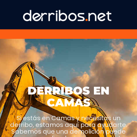
DERRIBOS EN
CAMAS
Si estás en Camas y necesitas un
derribo, estamos aquí para ayudarte.
Sabemos que una demolición puede