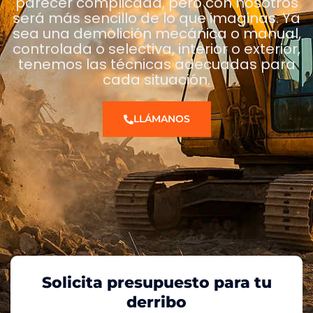
parecer complicada, pero con nosotros
será más sencillo de lo que imaginas. Ya
sea una demolición mecánica o manual,
controlada o selectiva, interior o exterior,
tenemos las técnicas adecuadas para
cada situación.
LLÁMANOS
Solicita presupuesto para tu
derribo