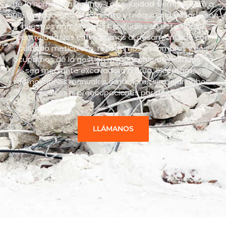
de la normativa vigente. La seguridad siempre está a
nuestro lado: apuntalamiento y maquinaria pesada son
nuestros compañeros habituales en esta danza
controlada.Nos enfrentamos al desamiantado con
cuidado meticuloso, recogemos escombros y nos
ocupamos de la gestión responsable de residuos. Ya
sea mediante excavadora o grúa, ejecutamos
demoliciones manuales e interiores sin dejar cabos
sueltos ni preocupaciones por delante.
LLÁMANOS