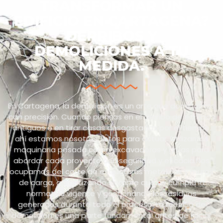
TRANSFORMAR UN
EDIFICIO EN CARTAGENA?
DERRIBOS Y
DEMOLICIONES A TU
MEDIDA.
En Cartagena, la demolición es un arte que dominamos
con precisión. Cuando piensas en el derribo de edificios
antiguos o en tirar casas desgastadas por el tiempo,
ahí estamos nosotros, listos para actuar. Utilizamos
maquinaria pesada como excavadoras y grúas para
abordar cada proyecto con seguridad y eficacia.Nos
ocupamos del corte de estructuras metálicas y muros
de carga, garantizando siempre que se cumpla la
normativa vigente y gestionando los residuos
generados durante todo el proceso. La licencia de
demolición es una parte fundamental antes de iniciar