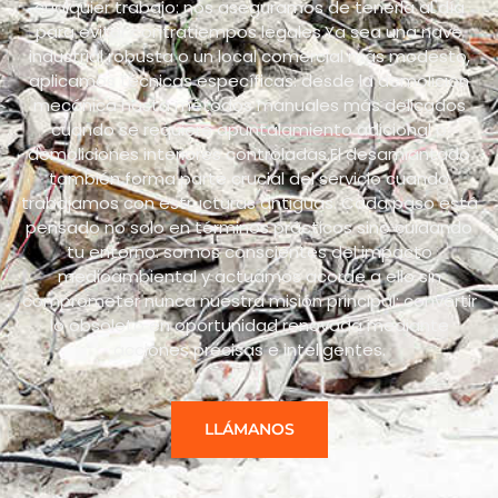
cualquier trabajo: nos aseguramos de tenerla al día
para evitar contratiempos legales.Ya sea una nave
industrial robusta o un local comercial más modesto,
aplicamos técnicas específicas: desde la demolición
mecánica hasta métodos manuales más delicados
cuando se requiere apuntalamiento adicional o
demoliciones interiores controladas.El desamiantado
también forma parte crucial del servicio cuando
trabajamos con estructuras antiguas. Cada paso está
pensado no solo en términos prácticos sino cuidando
tu entorno: somos conscientes del impacto
medioambiental y actuamos acorde a ello sin
comprometer nunca nuestra misión principal: convertir
lo obsoleto en oportunidad renovada mediante
acciones precisas e inteligentes.
LLÁMANOS