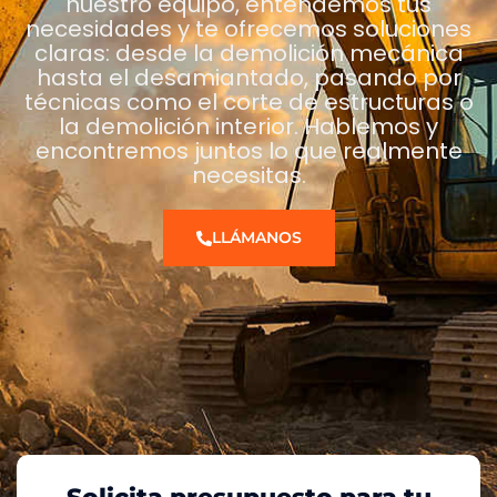
nuestro equipo, entendemos tus
necesidades y te ofrecemos soluciones
claras: desde la demolición mecánica
hasta el desamiantado, pasando por
técnicas como el corte de estructuras o
la demolición interior. Hablemos y
encontremos juntos lo que realmente
necesitas.
LLÁMANOS