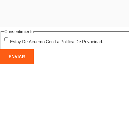
Consentimiento
Estoy De Acuerdo Con La Política De Privacidad.
DEMOLICIÓN DE ESTRUCTURAS
DE
METÁLICAS
CO
Desmontaje seguro de naves, puentes y otras
Derri
construcciones metálicas en Coria del Río, con
indus
corte por oxicorte y gestión responsable del
maqui