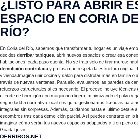
¿LISTO PARA ABRIR E
ESPACIO EN CORIA D
RÍO?
En Coria del Río, sabemos que transformar tu hogar es un viaje em
decides
derribar tabiques
, abrir nuevos espacios o crear esa conex
habitaciones, cada paso cuenta. No se trata solo de tirar muros: ha
demolición controlada
y precisa que respeta la estructura original d
vivienda.Imagina unir cocina y salón para disfrutar más en familia o a
través de nuevas ventanas. Para ello, evaluamos las paredes de ca
refuerzos estructurales si es necesario. El proceso incluye técnic
el corte de hormigón con maquinaria ligera, minimizando el polvo y 
seguridad.La normativa local nos guía: gestionamos licencias para 
integrales sin sorpresas. Además, cuidamos hasta el último detalle al
escombros tras cada demolición parcial. Así puedes centrarte en lo 
imaginar cómo serán tus nuevos espacios adaptados a ti en pleno co
Guadalquivir.
DERRIBOS.NET