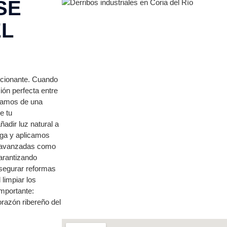
SE
EL
ocionante. Cuando
ión perfecta entre
blamos de una
e tu
ñadir luz natural a
rga y aplicamos
as avanzadas como
garantizando
asegurar reformas
 limpiar los
importante:
razón ribereño del