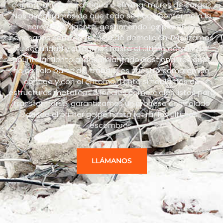
derribar una casa antigua o eliminar muros de carga?
Nos aseguramos de que todo se haga conforme a la
normativa vigente, gestionando los permisos
necesarios como la licencia de demolición. Priorizamos
tu seguridad y cuidamos hasta el último detalle del
apuntalamiento al desamiantado.Gestionar residuos
no es solo parte del trabajo: es nuestro compromiso
contigo y con el entorno. Tanto si hablamos de
estructuras metálicas o locales comerciales listos para
transformarse, garantizamos un proceso controlado
desde el primer golpe hasta retirar los últimos
escombros.
LLÁMANOS