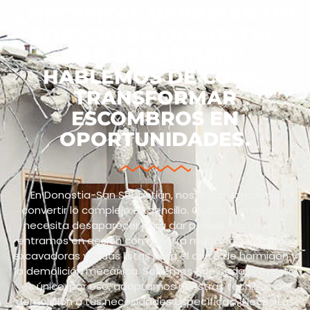
¿NECESITAS DERRIBAR UN
EDIFICIO EN DONOSTIA-
SAN SEBASTIÁN?
HABLEMOS DE CÓMO
TRANSFORMAR
ESCOMBROS EN
OPORTUNIDADES.
En Donostia-San Sebastián, nos encargamos de
convertir lo complejo en sencillo. Cuando un edificio
necesita desaparecer para dar paso a algo nuevo,
entramos en acción con nuestra maquinaria pesada:
excavadoras y grúas listas para el corte de hormigón y
la demolición mecánica. Sabemos que cada proyecto
es único: por eso, adaptamos nuestras técnicas de
demolición a tus necesidades específicas.¿Necesitas