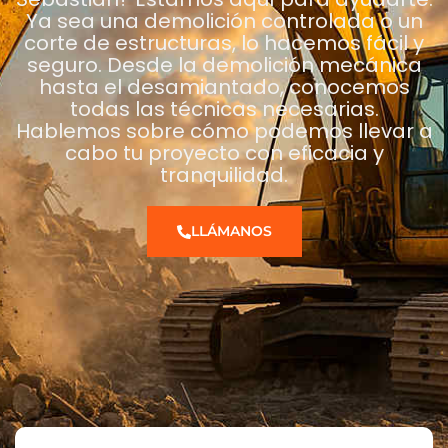
Ya sea una demolición controlada o un
corte de estructuras, lo hacemos fácil y
seguro. Desde la demolición mecánica
hasta el desamiantado, conocemos
todas las técnicas necesarias.
Hablemos sobre cómo podemos llevar a
cabo tu proyecto con eficacia y
tranquilidad.
LLÁMANOS