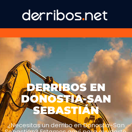
DERRIBOS EN
DONOSTIA-SAN
SEBASTIÁN
¿Necesitas un derribo en Donostia-San
Sebastián? Estamos aquí para ayudarte.