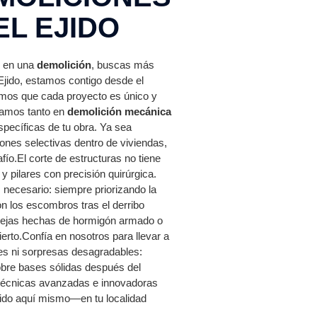
EL EJIDO
s en una
demolición
, buscas más
Ejido, estamos contigo desde el
bemos que cada proyecto es único y
zamos tanto en
demolición mecánica
ecíficas de tu obra. Ya sea
iones selectivas dentro de viviendas,
ío.El corte de estructuras no tiene
 pilares con precisión quirúrgica.
ecesario: siempre priorizando la
on los escombros tras el derribo
plejas hechas de hormigón armado o
rto.Confía en nosotros para llevar a
es ni sorpresas desagradables:
obre bases sólidas después del
s técnicas avanzadas e innovadoras
ecido aquí mismo—en tu localidad