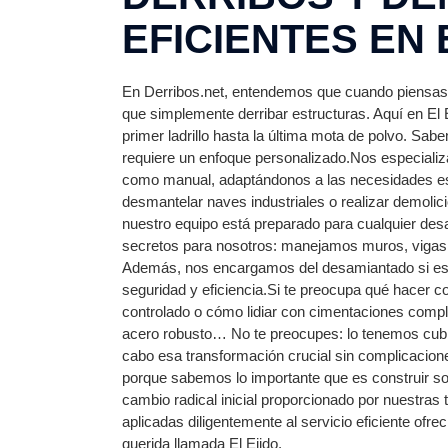
EFICIENTES EN 
En Derribos.net, entendemos que cuando piensa
que simplemente derribar estructuras. Aquí en El 
primer ladrillo hasta la última mota de polvo. Sa
requiere un enfoque personalizado.Nos especiali
como manual, adaptándonos a las necesidades esp
desmantelar naves industriales o realizar demolic
nuestro equipo está preparado para cualquier desaf
secretos para nosotros: manejamos muros, vigas y
Además, nos encargamos del desamiantado si es n
seguridad y eficiencia.Si te preocupa qué hacer c
controlado o cómo lidiar con cimentaciones com
acero robusto… No te preocupes: lo tenemos cubie
cabo esa transformación crucial sin complicacion
porque sabemos lo importante que es construir s
cambio radical inicial proporcionado por nuestra
aplicadas diligentemente al servicio eficiente ofr
querida llamada El Ejido.