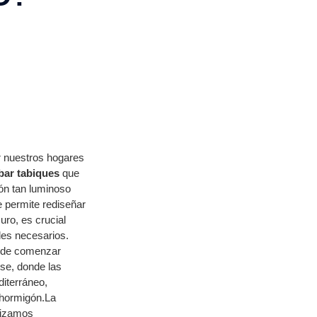
r nuestros hogares
bar tabiques
que
ón tan luminoso
e permite rediseñar
uro, es crucial
les necesarios.
s de comenzar
nse, donde las
diterráneo,
 hormigón.La
ilizamos