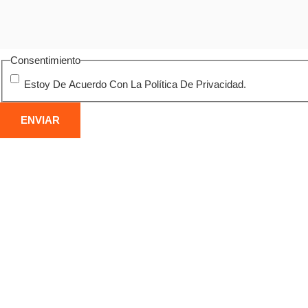
Consentimiento
Estoy De Acuerdo Con La Política De Privacidad.
DEMOLICIÓN DE ESTRUCTURAS
DE
METÁLICAS
CO
Desmontaje seguro de naves, puentes y otras
Derri
construcciones metálicas en El Ejido, con corte
indus
por oxicorte y gestión responsable del residuo
alto 
férrico.
vibra