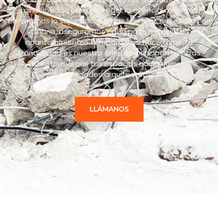
minuciosidad para proteger lo esencial mientras
eliminamos lo superfluo. Con las licencias necesarias en
mano, aseguramos cada paso mediante
apuntalamientos temporales si hace falta. Tu
tranquilidad es nuestro objetivo principal mientras
transformamos tus espacios hacia nuevas
posibilidades arquitectónicas.
LLÁMANOS