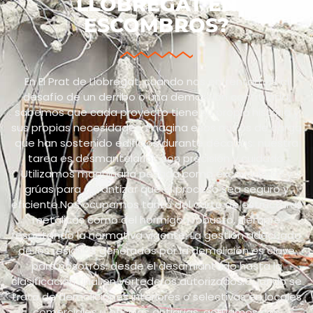
LLOBREGAT EN
ESCOMBROS?
En El Prat de Llobregat, cuando nos enfrentamos al
desafío de un derribo o una demolición controlada,
sabemos que cada proyecto tiene su propia historia y
sus propias necesidades. Imagina esos muros de carga
que han sostenido edificios durante décadas: nuestra
tarea es desmantelarlos con precisión y cuidado.
Utilizamos maquinaria pesada como excavadoras y
grúas para garantizar que el proceso sea seguro y
eficiente.Nos ocupamos tanto del corte de estructuras
metálicas como del hormigón robusto, siempre
respetando la normativa vigente. La gestión adecuada
de los residuos generados por la demolición es clave
para nosotros: desde el desamiantado hasta la
clasificación final en vertederos autorizados.Cuando se
trata de demoliciones interiores o selectivas en locales
comerciales u oficinas antiguas, actuamos con