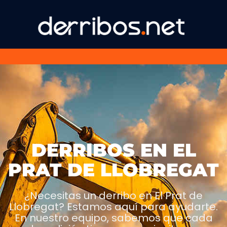
DERRIBOS EN EL
PRAT DE LLOBREGAT
¿Necesitas un derribo en El Prat de
Llobregat? Estamos aquí para ayudarte.
En nuestro equipo, sabemos que cada