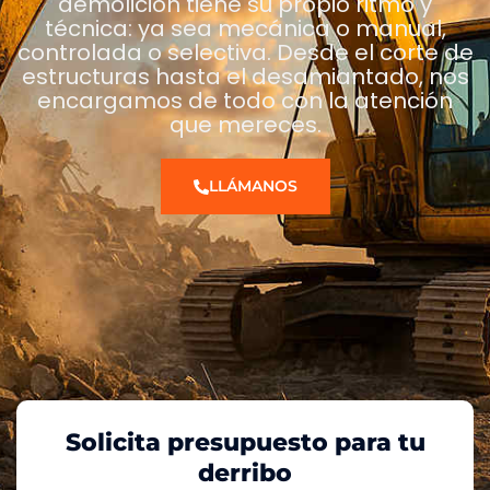
demolición tiene su propio ritmo y
técnica: ya sea mecánica o manual,
controlada o selectiva. Desde el corte de
estructuras hasta el desamiantado, nos
encargamos de todo con la atención
que mereces.
LLÁMANOS
Solicita presupuesto para tu
derribo