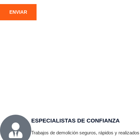
DEMOLICIÓN DE ESTRUCTURAS
DE
METÁLICAS
CO
Desmontaje seguro de naves, puentes y otras
Derri
construcciones metálicas en Esplugues de
indu
Llobregat, con corte por oxicorte y gestión
maqui
responsable del residuo férrico.
mini
ESPECIALISTAS DE CONFIANZA
Trabajos de demolición seguros, rápidos y realizados