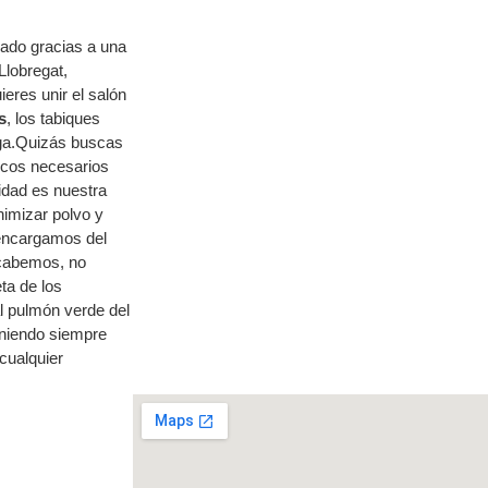
mado gracias a una
Llobregat,
ieres unir el salón
s
, los tabiques
rga.Quizás buscas
ecos necesarios
idad es nuestra
nimizar polvo y
encargamos del
acabemos, no
ta de los
l pulmón verde del
eniendo siempre
cualquier