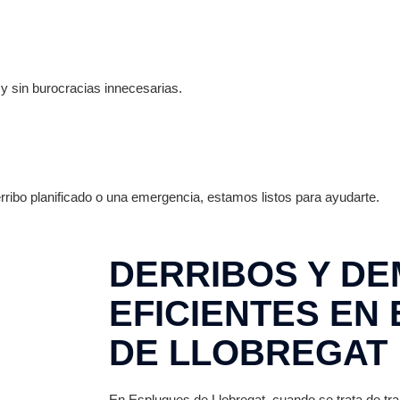
y sin burocracias innecesarias.
ribo planificado o una emergencia, estamos listos para ayudarte.
DERRIBOS Y DE
EFICIENTES EN
DE LLOBREGAT
En Esplugues de Llobregat, cuando se trata de tr