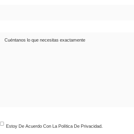
Dirección
Comentario
Consentimiento
Estoy De Acuerdo Con La Política De Privacidad.