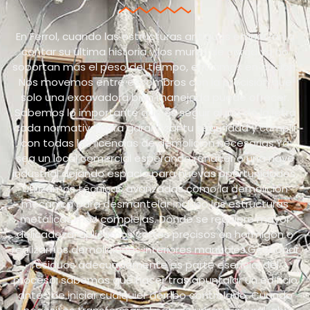
En Ferrol, cuando las estructuras antiguas empiezan a
contar su última historia y los muros de carga ya no
soportan más el peso del tiempo, entramos en acción.
Nos movemos entre escombros con la precisión que
solo una excavadora bien manejada puede ofrecer.
Sabemos lo importante que es seguir al pie de la letra
cada normativa para garantizar tu seguridad y cumplir
con todas las licencias de demolición necesarias.Ya
sea un local comercial esperando renacer o una nave
industrial dejando espacio para nuevas oportunidades,
utilizamos técnicas avanzadas como la demolición
mecánica para desmantelar incluso las estructuras
metálicas más complejas. Donde se requiere mayor
delicadeza, aplicamos cortes precisos en hormigón o
realizamos demoliciones interiores manuales.Gestionar
residuos adecuadamente es parte esencial del
proceso: sabemos qué hacer tras apuntalar un edificio
antes de iniciar cualquier derribo controlado. Cuando