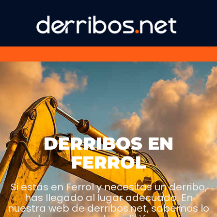
DERRIBOS EN
FERROL
Si estás en Ferrol y necesitas un derribo,
has llegado al lugar adecuado. En
nuestra web de derribos.net, sabemos lo