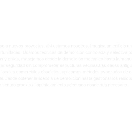
R UN EDIFICIO EN GA
ENTACIONES CON CON
so a nuevos proyectos, ahí estamos nosotros. Imagina un edificio an
tunidades. Usamos técnicas de demolición controlada y selectiva pa
 y grúas, manejamos desde la demolición mecánica hasta la manual,
r seguridad sin comprometer estructuras vecinas.Las casas antigu
o locales comerciales obsoletos, aplicamos métodos avanzados de cort
e.Desde obtener la licencia de demolición hasta gestionar los resi
o seguro gracias al apuntalamiento adecuado donde sea necesario.