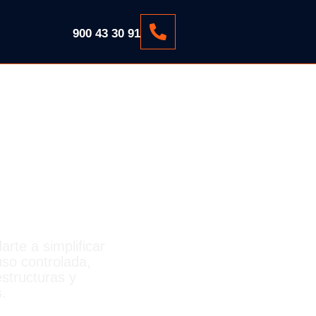
900 43 30 91
À
rte a simplificar
so controlada,
structuras y
.