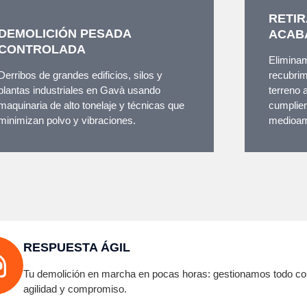
RETIR
DEMOLICIÓN PESADA
ACAB
CONTROLADA
Eliminam
Derribos de grandes edificios, silos y
recubrim
plantas industriales en Gavà usando
terreno 
maquinaria de alto tonelaje y técnicas que
cumplien
minimizan polvo y vibraciones.
medioam
RESPUESTA ÁGIL
Tu demolición en marcha en pocas horas: gestionamos todo co
agilidad y compromiso.