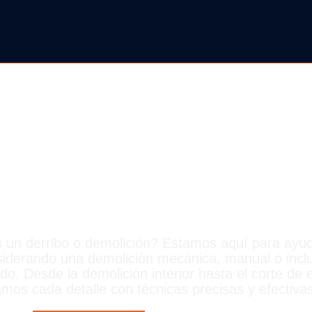
IBOS EN GAV
un derribo o demolición? Estamos aquí para ayuda
siderando una demolición mecánica, manual o inclu
. Desde la demolición interior hasta el corte de e
mos cada detalle con técnicas precisas y efectivas