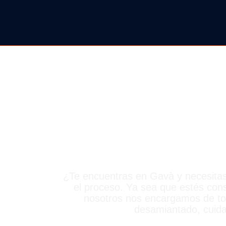
DERR
¿Te encuentras en Gavà y necesitas 
el proceso. Ya sea que estés con
nosotros nos encargamos de todo
desamiantado, cuida