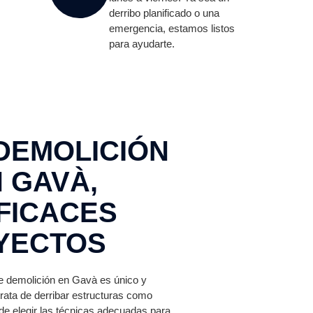
derribo planificado o una
emergencia, estamos listos
para ayudarte.
DEMOLICIÓN
 GAVÀ,
FICACES
YECTOS
e demolición en Gavà es único y
rata de derribar estructuras como
de elegir las técnicas adecuadas para