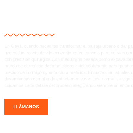
¿NECESITAS DERRIBA
ESTRUCTURAS Y CIM
En Gavà, cuando necesitas transformar el paisaje urbano o dar pa
necesidades actuales: lo convertimos en espacio para nuevas opor
con precisión quirúrgica.Con maquinaria pesada como excavadoras
muros de carga son desmantelados cuidadosamente para garantiza
preciso de hormigón y estructura metálica. En naves industriales 
desamiantado cumpliendo estrictamente con toda normativa vigent
cuidamos cada detalle del proceso asegurando siempre un entorn
LLÁMANOS