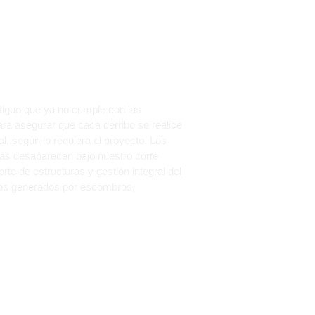
VÀ? DESPEJA
FIANZA.
tiguo que ya no cumple con las
ra asegurar que cada derribo se realice
 según lo requiera el proyecto. Los
as desaparecen bajo nuestro corte
e de estructuras y gestión integral del
duos generados por escombros,