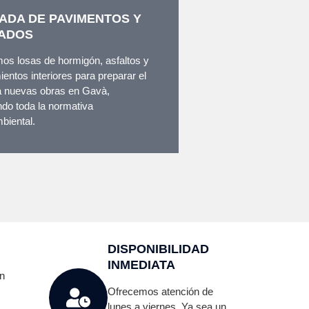
ADA DE PAVIMENTOS Y
ADOS
os losas de hormigón, asfaltos y
ientos interiores para preparar el
a nuevas obras en Gavà,
do toda la normativa
biental.
DISPONIBILIDAD
INMEDIATA
n
Ofrecemos atención de
lunes a viernes. Ya sea un