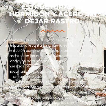
ESTRUCTURAS DE
HORMIGÓN Y ACERO SIN
DEJAR RASTRO.
En Igualada, cuando surge la necesidad de transformar
un espacio o levantar una nueva estructura, entramos
en acción con precisión y experiencia. Imagina esos
momentos en los que se requiere el derribo de edificios
antiguos para dar paso a lo nuevo: ahí es donde
nuestras técnicas de demolición cobran vida. Con
maquinaria pesada como excavadoras y grúas, nos
encargamos del corte preciso de hormigón y
estructuras metálicas.Si necesitas eliminar muros de
carga o realizar demoliciones interiores sin afectar
otras áreas, aplicamos métodos selectivos para
garantizar que cada pieza caiga justo donde debe. En
casos más delicados, empleamos demolición manual