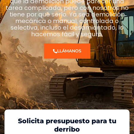
que la demolición puede parecer una
tarea complicada, pero con nosotros no
tiene por qué serlo. Ya sea demolición
mecánica o manual, controlada o
selectiva, incluso el desamiantado, lo
hacemos fácil y seguro.
LLÁMANOS
Solicita presupuesto para tu
derribo