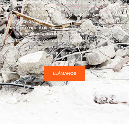
para mantener el control absoluto sobre cada etapa
del proceso.Nuestro compromiso no termina al caer el
último ladrillo: gestionamos los residuos conforme a la
normativa vigente y aseguramos la seguridad total
mediante apuntalamientos adecuados. Desde naves
industriales hasta locales comerciales y casas
particulares, cumplimos con las licencias necesarias
para llevar a cabo demoliciones seguras y eficientes en
cualquier entorno.
LLÁMANOS