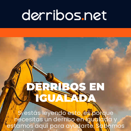
DERRIBOS EN
IGUALADA
Si estás leyendo esto, es porque
necesitas un derribo en Igualada y
estamos aquí para ayudarte. Sabemos