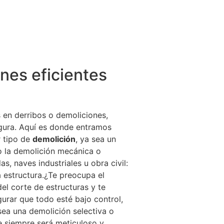
nes eficientes
 en derribos o demoliciones,
gura. Aquí es donde entramos
r tipo de
demolición
, ya sea un
o la demolición mecánica o
s, naves industriales u obra civil:
 estructura.¿Te preocupa el
 corte de estructuras y te
rar que todo esté bajo control,
sea una demolición selectiva o
ue siempre será meticuloso y