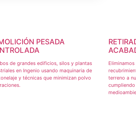
MOLICIÓN PESADA
RETIRA
NTROLADA
ACABA
bos de grandes edificios, silos y plantas
Eliminamos 
striales en Ingenio usando maquinaria de
recubrimient
 tonelaje y técnicas que minimizan polvo
terreno a n
raciones.
cumpliendo 
medioambie