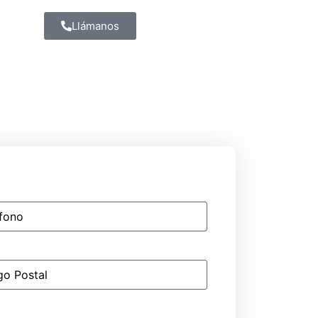
Llámanos
no