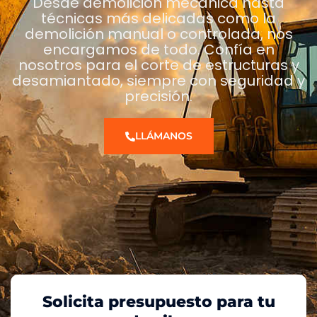
Desde demolición mecánica hasta
técnicas más delicadas como la
demolición manual o controlada, nos
encargamos de todo. Confía en
nosotros para el corte de estructuras y
desamiantado, siempre con seguridad y
precisión.
LLÁMANOS
Solicita presupuesto para tu