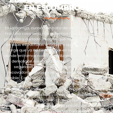
EN ESCOMBROS?
En La Garriga, cuando se trata de demoler un edificio o
tirar una casa vieja, nos ponemos manos a la obra con
precisión y cuidado. Imagina que necesitas deshacerte
de esas estructuras antiguas o quizás esos muros de
carga que ya no tienen lugar en tu proyecto. Aquí es
donde entramos nosotros: utilizamos técnicas como la
demolición mecánica para garantizar eficacia y
seguridad.Con nuestra maquinaria pesada —
excavadoras, grúas— convertimos lo complicado en
posible. Cada acción está respaldada por licencias de
demolición adecuadas y el cumplimiento estricto de la
normativa vigente. Sabemos lo importante que es
gestionar los residuos correctamente: así que nos
aseguramos de hacerlo sin dejar huella indebida.A
veces, toca enfrentarse al corte preciso del hormigón o
al manejo delicado de una estructura metálica: otras