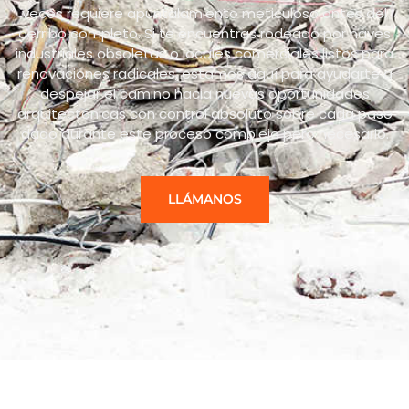
veces requiere apuntalamiento meticuloso antes del
derribo completo. Si te encuentras rodeado por naves
industriales obsoletas o locales comerciales listos para
renovaciones radicales, estamos aquí para ayudarte a
despejar el camino hacia nuevas oportunidades
arquitectónicas con control absoluto sobre cada paso
dado durante este proceso complejo pero necesario.
LLÁMANOS