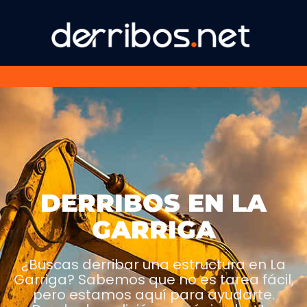
DERRIBOS EN LA
GARRIGA
¿Buscas derribar una estructura en La
Garriga? Sabemos que no es tarea fácil,
pero estamos aquí para ayudarte.