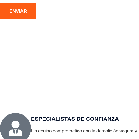
DEMOLICIÓN DE ESTRUCTURAS
DE
METÁLICAS
CO
Desmontaje seguro de naves, puentes y otras
Derri
construcciones metálicas en Laguna de Duero,
indu
con corte por oxicorte y gestión responsable
maqui
del residuo férrico.
mini
ESPECIALISTAS DE CONFIANZA
Un equipo comprometido con la demolición segura y la 