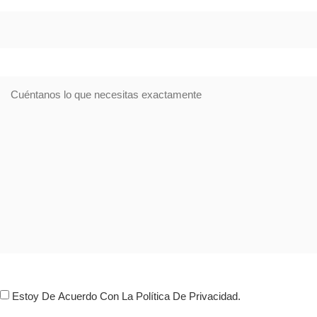
Dirección
Comentario
Consentimiento
Estoy De Acuerdo Con La Política De Privacidad.