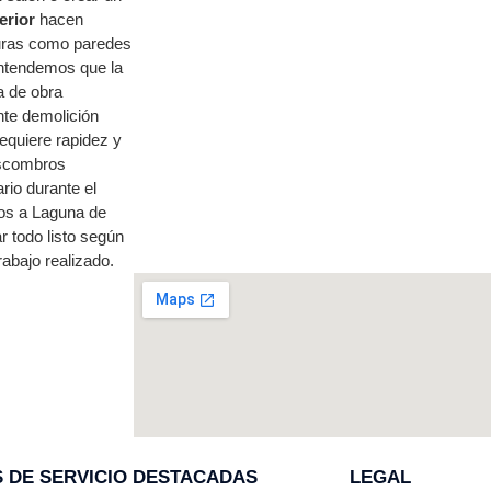
erior
hacen
turas como paredes
ntendemos que la
a de obra
nte demolición
equiere rapidez y
 escombros
io durante el
mos a Laguna de
 todo listo según
rabajo realizado.
 DE SERVICIO DESTACADAS
LEGAL