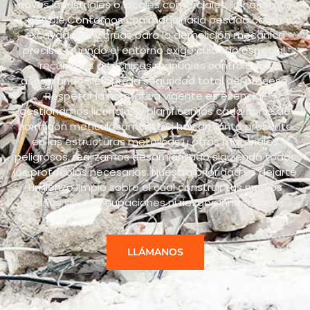
naves industriales o locales comerciales, lo hacemos
posible.Contamos con maquinaria pesada como
excavadoras y grúas para la demolición mecánica
precisa. Cuando el entorno exige cuidado especial,
recurrimos a técnicas manuales controladas
asegurando siempre la seguridad total del proceso.
Respetar la normativa vigente es esencial:
gestionamos licencias y planificamos cada corte de
hormigón meticulosamente.Si hay amianto presente
en las estructuras metálicas u otros materiales
peligrosos, realizamos desamiantado siguiendo todos
los protocolos necesarios. Nuestra prioridad es dejarte
un lienzo limpio sobre el cual construir tus nuevos
sueños sin preocupaciones ni riesgos innecesarios.
LLÁMANOS