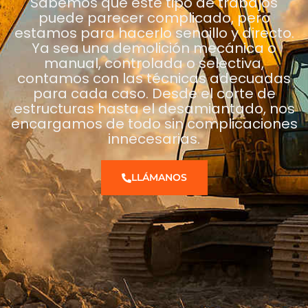
Sabemos que este tipo de trabajos
puede parecer complicado, pero
estamos para hacerlo sencillo y directo.
Ya sea una demolición mecánica o
manual, controlada o selectiva,
contamos con las técnicas adecuadas
para cada caso. Desde el corte de
estructuras hasta el desamiantado, nos
encargamos de todo sin complicaciones
innecesarias.
LLÁMANOS