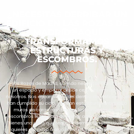
¿NECESITAS DERRIBAR UN
EDIFICIO EN LAS ROZAS DE
MADRID? AQUÍ
TRANSFORMAMOS
ESTRUCTURAS Y
ESCOMBROS.
En Las Rozas de Madrid, cuando necesitas transformar
un espacio y empezar desde cero, ahí entramos
nosotros. Nos encargamos del derribo de edificios que
han cumplido su ciclo: ya sean estructuras antiguas o
muros de carga resistentes, los convertimos en
escombros listos para gestionar adecuadamente. Si
tienes una casa que requiere demolición selectiva o
quieres dar paso a algo nuevo donde antes había