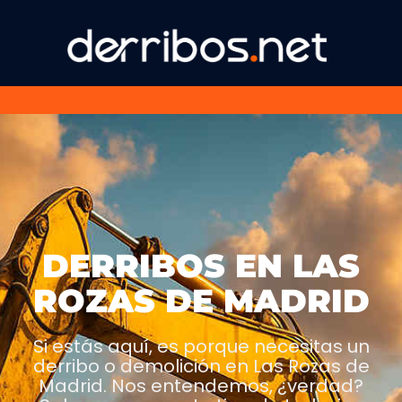
DERRIBOS EN LAS
ROZAS DE MADRID
Si estás aquí, es porque necesitas un
derribo o demolición en Las Rozas de
Madrid. Nos entendemos, ¿verdad?