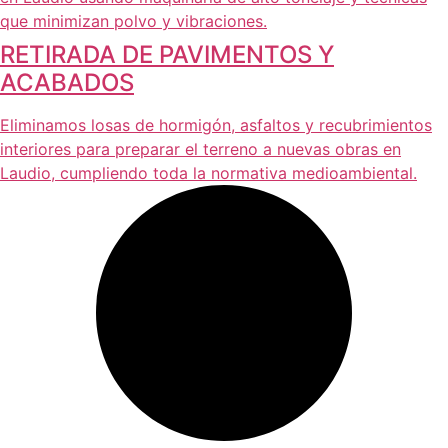
que minimizan polvo y vibraciones.
RETIRADA DE PAVIMENTOS Y
ACABADOS
Eliminamos losas de hormigón, asfaltos y recubrimientos
interiores para preparar el terreno a nuevas obras en
Laudio, cumpliendo toda la normativa medioambiental.