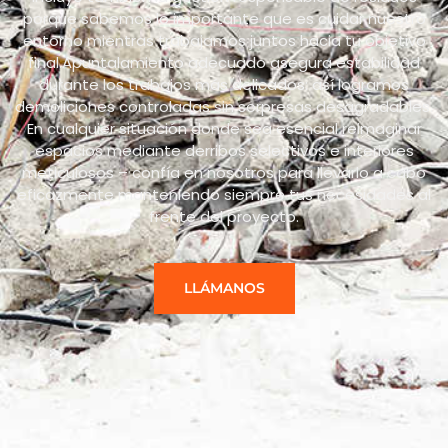
porque sabemos lo importante que es cuidar nuestro
entorno mientras trabajamos juntos hacia tu objetivo
final.Apuntalamiento adecuado asegura estabilidad
durante los trabajos más delicados: así logramos
demoliciones controladas sin sorpresas desagradables.
En cualquier situación donde sea esencial reimaginar
espacios mediante derribos selectivos e interiores
meticulosos – confía en nosotros para llevarlo a cabo
eficazmente manteniendo siempre tus necesidades al
frente del proyecto.
LLÁMANOS