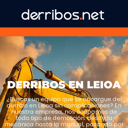
DERRIBOS EN LEIOA
¿Buscas un equipo que se encargue del
derribo en Leioa sin complicaciones? En
nuestra empresa, nos ocupamos de
todo tipo de demolición: desde la
mecánica hasta la manual, pasando por