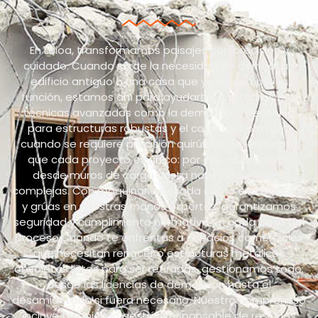
En Leioa, transformamos paisajes con precisión y
cuidado. Cuando surge la necesidad de derribar un
edificio antiguo o una casa que ya no cumple su
función, estamos ahí para ayudarte. Contamos con
técnicas avanzadas como la demolición mecánica
para estructuras robustas y el corte de hormigón
cuando se requiere precisión quirúrgica.Entendemos
que cada proyecto es único: por eso, abordamos
desde muros de carga hasta naves industriales
complejas. Con maquinaria pesada como excavadoras
y grúas en nuestras manos expertas, garantizamos
seguridad y cumplimiento normativo en cada paso del
proceso.Cuando te enfrentas a espacios comerciales
que necesitan renacer o estructuras metálicas
obsoletas listas para ser retiradas, gestionamos todo:
desde las licencias de demolición hasta el
desamiantado si fuera necesario. Nuestro compromiso
incluye también la gestión responsable de residuos