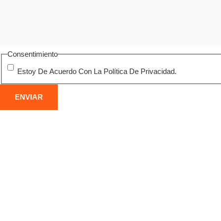
Consentimiento
Estoy De Acuerdo Con La Política De Privacidad.
DEMOLICIÓN DE ESTRUCTURAS
DE
METÁLICAS
CO
Desmontaje seguro de naves, puentes y otras
Derri
construcciones metálicas en Lleida, con corte
indu
por oxicorte y gestión responsable del residuo
alto 