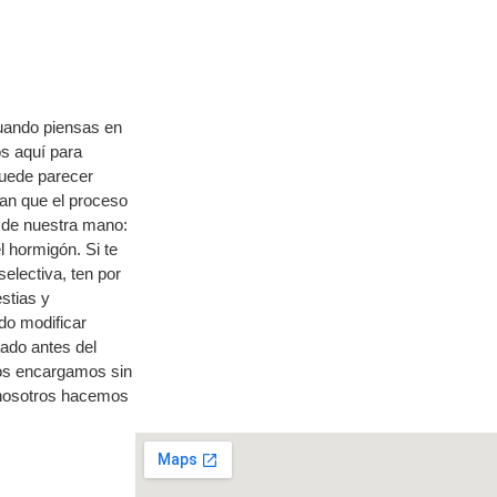
Cuando piensas en
os aquí para
 puede parecer
an que el proceso
 de nuestra mano:
l hormigón. Si te
electiva, ten por
stias y
do modificar
ado antes del
 nos encargamos sin
 nosotros hacemos