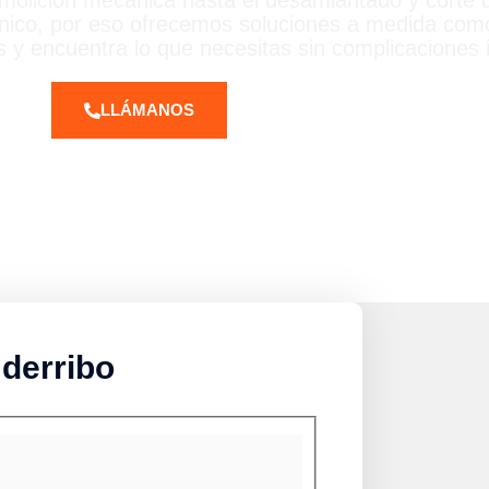
olición mecánica hasta el desamiantado y corte d
ico, por eso ofrecemos soluciones a medida como
s y encuentra lo que necesitas sin complicaciones 
LLÁMANOS
 derribo