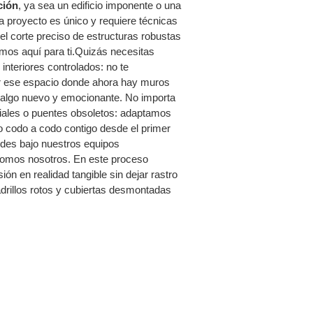
ción
, ya sea un edificio imponente o una
 proyecto es único y requiere técnicas
el corte preciso de estructuras robustas
mos aquí para ti.Quizás necesitas
nteriores controlados: no te
ar ese espacio donde ahora hay muros
r algo nuevo y emocionante. No importa
triales o puentes obsoletos: adaptamos
o codo a codo contigo desde el primer
des bajo nuestros equipos
omos nosotros. En este proceso
ón en realidad tangible sin dejar rastro
adrillos rotos y cubiertas desmontadas