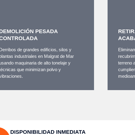
DEMOLICIÓN PESADA
RETIR
CONTROLADA
ACAB
Derribos de grandes edificios, silos y
Eliminam
plantas industriales en Malgrat de Mar
recubrim
usando maquinaria de alto tonelaje y
terreno 
técnicas que minimizan polvo y
cumplien
vibraciones.
medioam
DISPONIBILIDAD INMEDIATA