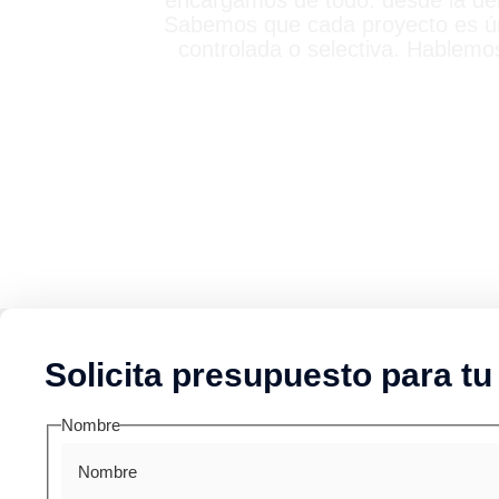
encargamos de todo: desde la dem
Sabemos que cada proyecto es ún
controlada o selectiva. Hablemo
Solicita presupuesto para tu
Nombre