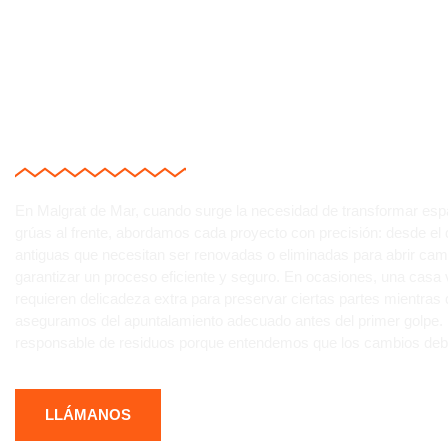
¿CÓMO TRANSFORMA
OPORTUNIDADES EN
En Malgrat de Mar, cuando surge la necesidad de transformar es
grúas al frente, abordamos cada proyecto con precisión: desde el 
antiguas que necesitan ser renovadas o eliminadas para abrir ca
garantizar un proceso eficiente y seguro. En ocasiones, una casa vi
requieren delicadeza extra para preservar ciertas partes mientras
aseguramos del apuntalamiento adecuado antes del primer golpe. 
responsable de residuos porque entendemos que los cambios deben 
LLÁMANOS