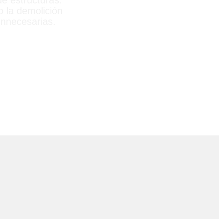
e estructuras.
 la demolición
innecesarias.