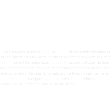
R ESCOMBROS EN N
 MALGRAT DE MAR?
pacios y dar paso a nuevas construcciones, ahí es donde entramos 
derribo total de edificios hasta la demolición controlada de muros de
mino a lo nuevo.Utilizamos técnicas avanzadas como el corte de horm
eja debe caer: otras veces se trata del interior selectivo en locales
 destruimos otras.Respetar la normativa vigente es crucial: gestiona
La seguridad no se negocia: nuestros procedimientos incluyen desa
hacerse bien desde el principio hasta el final.