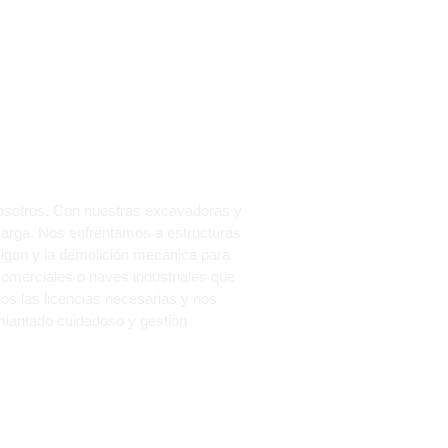
UEVAS
nosotros. Con nuestras excavadoras y
 carga. Nos enfrentamos a estructuras
igón y la demolición mecánica para
 comerciales o naves industriales que
mos las licencias necesarias y nos
miantado cuidadoso y gestión