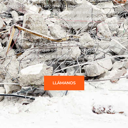
comprometer tu entorno.La licencia de demolición es
clave: nos ocupamos también de eso, asegurando
cumplir todos los requisitos legales antes incluso de
mover el primer ladrillo. Y tras derribar muros o naves
industriales enteras, no te preocupes por los
escombros: nuestra gestión integral incluye su retirada
responsable junto al desamiantado si fuese
necesario.Porque sabemos que detrás de cada
proyecto hay sueños esperando ser construidos sobre
cimientos nuevos y seguros.
LLÁMANOS