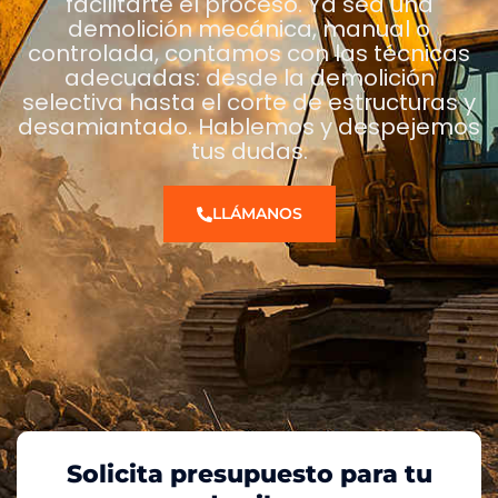
facilitarte el proceso. Ya sea una
demolición mecánica, manual o
controlada, contamos con las técnicas
adecuadas: desde la demolición
selectiva hasta el corte de estructuras y
desamiantado. Hablemos y despejemos
tus dudas.
LLÁMANOS
Solicita presupuesto para tu