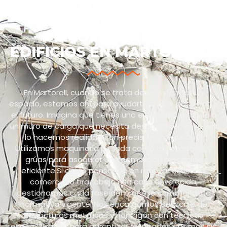
¿QUÉ NECESITAS SABER
SOBRE DERRIBOS Y
DEMOLICIONES DE
EDIFICIOS EN MARTORELL?
En Martorell, cuando se trata de transformar un
espacio, estamos ahí para ayudarte a abrir paso hacia
el futuro. Imagina que tienes una estructura antigua o
un muro de carga que necesita desaparecer: nosotros
lo hacemos realidad con precisión y seguridad.
Utilizamos maquinaria pesada como excavadoras y
grúas para asegurar una demolición mecánica
eficiente.Si estás pensando en renovar ese local
comercial o tirar abajo esa casa envejecida,
gestionamos cada fase del proceso cumpliendo la
normativa vigente. Nos encargamos del corte de
estructuras metálicas y hormigón con técnicas
especializadas para garantizar resultados óptimos sin