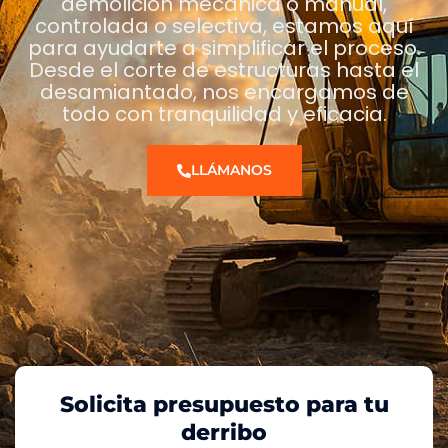
demolición mecánica o manual,
controlada o selectiva, estamos aquí
para ayudarte a simplificar el proceso.
Desde el corte de estructuras hasta el
desamiantado, nos encargamos de
todo con tranquilidad y eficacia.
LLÁMANOS
Solicita presupuesto para tu
derribo