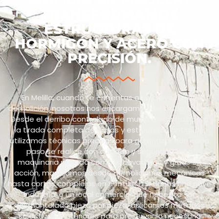
TRANSFORMAMOS
ESTRUCTURAS DE
HORMIGÓN Y ACERO CON
PRECISIÓN.
En Melilla, cuando te enfrentas a un proyecto de
demolición, nosotros nos encargamos del trabajo duro.
Desde el derribo controlado de muros de carga hasta
la tirada completa de casas y estructuras antiguas,
utilizamos técnicas precisas para garantizar que cada
paso se realice con cuidado y seguridad. Con
maquinaria pesada como excavadoras y grúas en
acción, manejamos desde demoliciones mecánicas
hasta cortes complejos en hormigón.Si tienes una nave
industrial o un local comercial que necesita ser
desmantelado pieza por pieza, aplicamos métodos
selectivos e interiores para preservar lo necesario