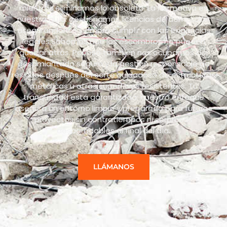
mientras eliminamos lo obsoleto. La normativa es
nuestra guía: gestionamos licencias de demolición
asegurándonos siempre cumplir con las exigencias
legales.Sabemos que los escombros no pueden
quedar atrás. Por eso también nos ocupamos del
desamiantado seguro y la gestión responsable de
residuos después del corte cuidadoso de estructuras
metálicas u otras superficies resistentes. Tu
tranquilidad está garantizada: nuestro enfoque
asegura un entorno limpio y preparado para futuros
proyectos sin contratiempos ni sorpresas
desagradables al final del día.
LLÁMANOS