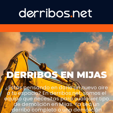
DERRIBOS EN MIJAS
¿Estás pensando en darle un nuevo aire
a tu espacio? En derribos.net, somos el
equipo que necesitas para cualquier tipo
de demolición en Mijas. Ya sea un
derribo completo o una demolición