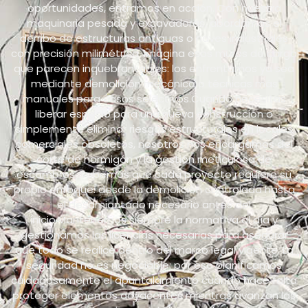
oportunidades, entramos en acción. Con nuestra
maquinaria pesada y excavadoras, abordamos el
derribo de estructuras antiguas o naves industriales
con precisión milimétrica. Imagina esos muros de carga
que parecen inquebrantables: los enfrentamos ya sea
mediante demolición mecánica o técnicas más
manuales para casos selectivos.Cuando necesitas
liberar espacio para una nueva construcción o
simplemente eliminar riesgos estructurales en locales
comerciales obsoletos, nosotros nos encargamos del
corte de hormigón y la gestión meticulosa de
escombros. Sabemos que cada proyecto requiere su
propio enfoque: desde la demolición controlada hasta
el desamiantado necesario antes del
inicio.Mantenemos siempre la normativa al día y
gestionamos las licencias necesarias para asegurar
que todo se realice dentro del marco legal vigente. La
seguridad no es negociable: por eso planificamos
cuidadosamente el apuntalamiento cuando hace falta
proteger elementos adyacentes mientras avanzan las