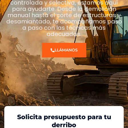
controlada y selectiva, estamos aquí
para ayudarte. Desde la demolición
manual hasta el corte de estructuras y
desamiantado, te acompañamos paso
a paso con las técnicas más
adecuadas.
LLÁMANOS
Solicita presupuesto para tu
derribo