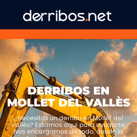
DERRIBOS EN
MOLLET DEL VALLÈS
¿Necesitas un derribo en Mollet del
Vallès? Estamos aquí para ayudarte.
Nos encargamos de todo, desde la