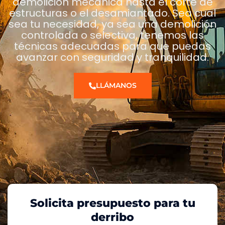
demolición mecánica hasta el corte de
estructuras o el desamiantado. Sea cual
sea tu necesidad, ya sea una demolición
controlada o selectiva, tenemos las
técnicas adecuadas para que puedas
avanzar con seguridad y tranquilidad.
LLÁMANOS
Solicita presupuesto para tu
derribo