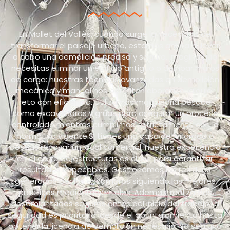
En Mollet del Vallès, cuando surge la necesidad de
transformar el paisaje urbano, estamos ahí para llevar
a cabo una demolición precisa y segura. Imagina que
necesitas eliminar un edificio antiguo o derribar muros
de carga: nuestras técnicas avanzadas en demolición
mecánica y manual nos permiten abordar cualquier
reto con eficiencia. Utilizamos maquinaria pesada
como excavadoras y grúas para asegurar un proceso
controlado mientras cumplimos estrictamente con la
normativa vigente.Si tienes una casa deteriorada o
deseas renovar un local comercial, nuestra experiencia
en el corte de estructuras es clave para garantizar
resultados impecables. Gestionamos los residuos
generados por los escombros siguiendo las mejores
prácticas medioambientales. Además, realizamos
desamiantados seguros antes del inicio del trabajo.La
seguridad es prioritaria: desde el apuntalamiento hasta
obtener la licencia de demolición necesaria. Ya sea una