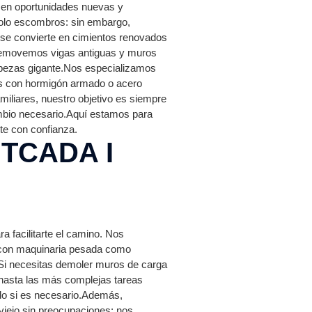
 en oportunidades nuevas y
solo escombros: sin embargo,
 se convierte en cimientos renovados
 removemos vigas antiguas y muros
abezas gigante.Nos especializamos
as con hormigón armado o acero
miliares, nuestro objetivo es siempre
mbio necesario.Aquí estamos para
nte con confianza.
TCADA I
a facilitarte el camino. Nos
a con maquinaria pesada como
.Si necesitas demoler muros de carga
 hasta las más complejas tareas
do si es necesario.Además,
viejo sin preocupaciones: nos