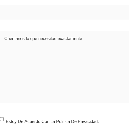
Dirección
Comentario
Consentimiento
Estoy De Acuerdo Con La Política De Privacidad.