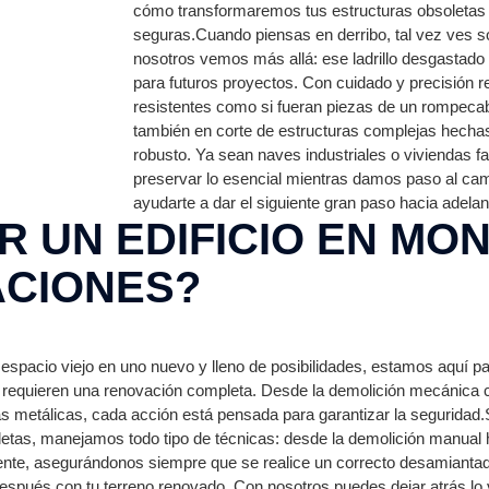
cómo transformaremos tus estructuras obsoletas
seguras.Cuando piensas en derribo, tal vez ves 
nosotros vemos más allá: ese ladrillo desgastado
para futuros proyectos. Con cuidado y precisión
resistentes como si fueran piezas de un rompec
también en corte de estructuras complejas hech
robusto. Ya sean naves industriales o viviendas fa
preservar lo esencial mientras damos paso al ca
ayudarte a dar el siguiente gran paso hacia adela
 UN EDIFICIO EN MON
ACIONES?
espacio viejo en uno nuevo y lleno de posibilidades, estamos aquí par
l y requieren una renovación completa. Desde la demolición mecánic
as metálicas, cada acción está pensada para garantizar la seguridad
oletas, manejamos todo tipo de técnicas: desde la demolición manual
nte, asegurándonos siempre que se realice un correcto desamianta
después con tu terreno renovado. Con nosotros puedes dejar atrás lo 