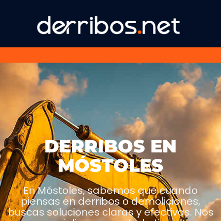
DERRIBOS EN
MÓSTOLES
En Móstoles, sabemos que cuando
piensas en derribos o demoliciones,
buscas soluciones claras y efectivas. Nos