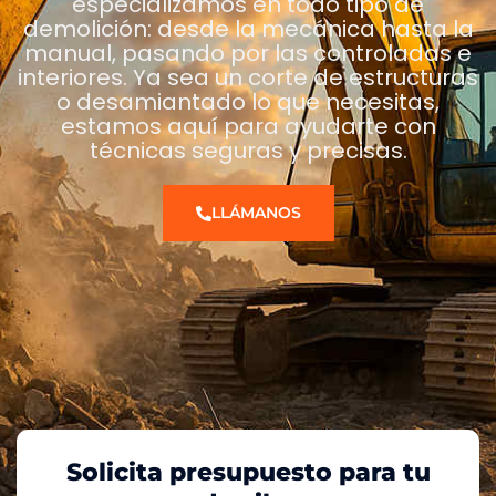
especializamos en todo tipo de
demolición: desde la mecánica hasta la
manual, pasando por las controladas e
interiores. Ya sea un corte de estructuras
o desamiantado lo que necesitas,
estamos aquí para ayudarte con
técnicas seguras y precisas.
LLÁMANOS
Solicita presupuesto para tu