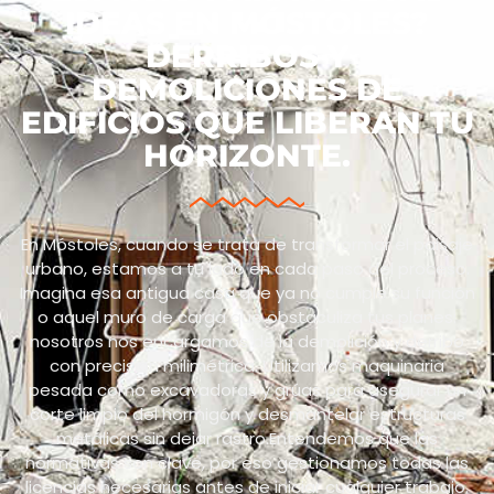
IDEAS EN MÓSTOLES?
DERRIBOS Y
DEMOLICIONES DE
EDIFICIOS QUE LIBERAN TU
HORIZONTE.
En Móstoles, cuando se trata de transformar el paisaje
urbano, estamos a tu lado en cada paso del proceso.
Imagina esa antigua casa que ya no cumple su función
o aquel muro de carga que obstaculiza tus planes:
nosotros nos encargamos de la demolición y derribo
con precisión milimétrica. Utilizamos maquinaria
pesada como excavadoras y grúas para asegurar un
corte limpio del hormigón y desmantelar estructuras
metálicas sin dejar rastro.Entendemos que las
normativas son clave, por eso gestionamos todas las
licencias necesarias antes de iniciar cualquier trabajo.