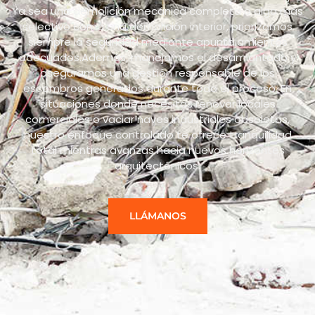
Ya sea una demolición mecánica completa o algo más
selectivo como una demolición interior, priorizamos
siempre la seguridad mediante apuntalamientos
adecuados.Además, manejamos el desamiantado y
aseguramos una gestión responsable de los
escombros generados durante todo el proceso. En
situaciones donde necesitas renovar locales
comerciales o vaciar naves industriales obsoletas,
nuestro enfoque controlado te ofrece tranquilidad
total mientras avanzas hacia nuevos horizontes
arquitectónicos.
LLÁMANOS