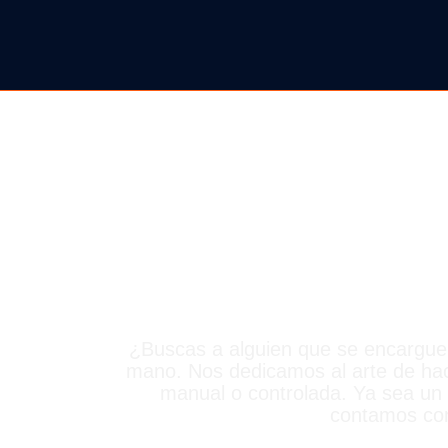
DERRI
¿Buscas a alguien que se encargue 
mano. Nos dedicamos al arte de hac
manual o controlada. Ya sea un
contamos con