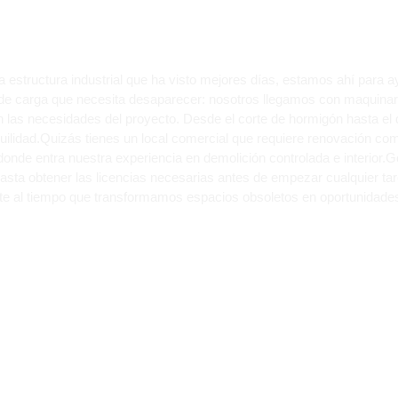
na estructura industrial que ha visto mejores días, estamos ahí para
 de carga que necesita desaparecer: nosotros llegamos con maquinari
 las necesidades del proyecto. Desde el corte de hormigón hasta 
uilidad.Quizás tienes un local comercial que requiere renovación co
s donde entra nuestra experiencia en demolición controlada e interior.
sta obtener las licencias necesarias antes de empezar cualquier t
te al tiempo que transformamos espacios obsoletos en oportunidades 