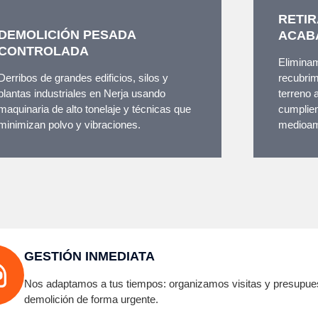
RETIR
DEMOLICIÓN PESADA
ACAB
CONTROLADA
Eliminam
Derribos de grandes edificios, silos y
recubrim
plantas industriales en Nerja usando
terreno 
maquinaria de alto tonelaje y técnicas que
cumplien
minimizan polvo y vibraciones.
medioam
GESTIÓN INMEDIATA
Nos adaptamos a tus tiempos: organizamos visitas y presupue
demolición de forma urgente.