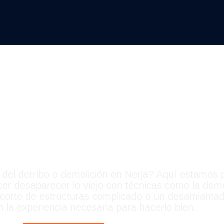
BOS EN NER
del derribo o demolición en Nerja? Aquí estamos 
er desaparecer lo viejo con técnicas como la demo
 corte de estructuras complicado o un desamianta
 la experiencia necesaria para hacerlo bien.