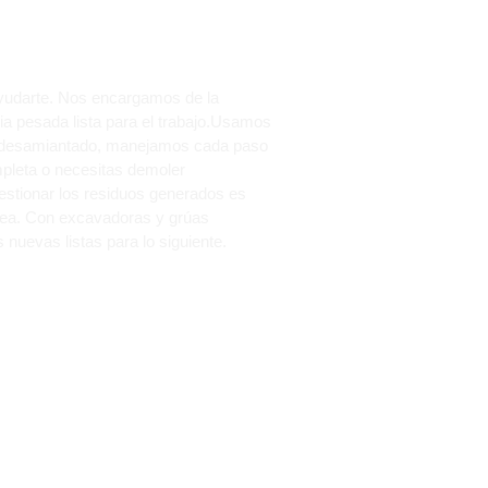
 ayudarte. Nos encargamos de la
a pesada lista para el trabajo.Usamos
el desamiantado, manejamos cada paso
mpleta o necesitas demoler
Gestionar los residuos generados es
area. Con excavadoras y grúas
nuevas listas para lo siguiente.