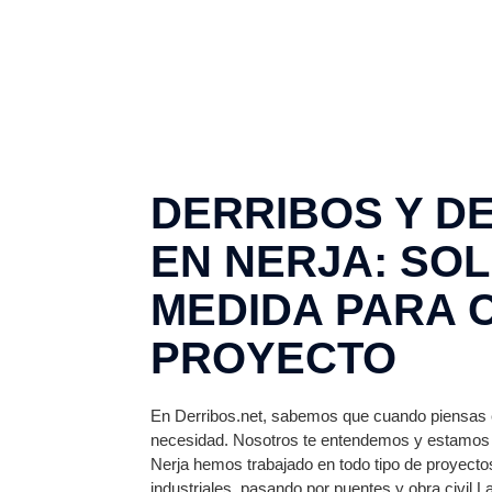
DERRIBOS Y D
EN NERJA: SO
MEDIDA PARA 
PROYECTO
En Derribos.net, sabemos que cuando piensas e
necesidad. Nosotros te entendemos y estamos 
Nerja hemos trabajado en todo tipo de proyect
industriales, pasando por puentes y obra civil.L