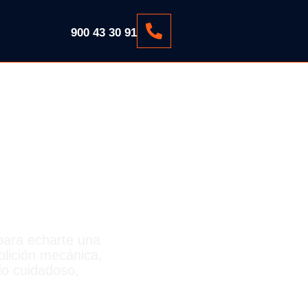
900 43 30 91
JA
para echarte una
lición mecánica,
do cuidadoso,