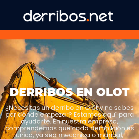
DERRIBOS EN OLOT
¿Necesitas un derribo en Olot y no sabes
por dónde empezar? Estamos aquí para
ayudarte. En nuestra empresa,
comprendemos que cada demolición es
única, ya sea mecánica o manual,