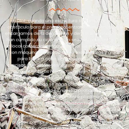
En Olot, cuando una estructura se convierte en un
obstáculo para el progreso, entramos en acción. Nos
encargamos de la demolición y derribo de edificios que
han cumplido su ciclo vital. Ya sea una casa antigua o
un local comercial desgastado por los años, contamos
con maquinaria pesada como excavadoras y grúas
para llevar a cabo demoliciones mecánicas
precisas.Cuando necesitas deshacerte de muros de
carga o estructuras metálicas envejecidas, aplicamos
técnicas avanzadas como el corte de hormigón para
asegurar que todo se haga conforme a la normativa
vigente. La seguridad es nuestra prioridad: cada paso
del proceso está cuidadosamente planificado desde el
apuntalamiento hasta la gestión responsable de
residuos.Si te preocupa retirar amianto u otros
materiales peligrosos durante el desamiantado,
puedes confiar en nuestro enfoque controlado y
selectivo. Con licencia adecuada y siguiendo