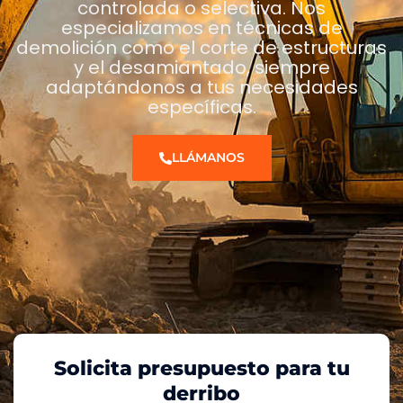
controlada o selectiva. Nos
especializamos en técnicas de
demolición como el corte de estructuras
y el desamiantado, siempre
adaptándonos a tus necesidades
específicas.
LLÁMANOS
Solicita presupuesto para tu
derribo