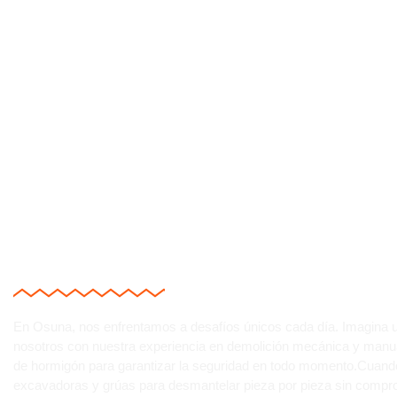
DERRIBOS EN OSUN
HORMIGÓN Y LADRIL
En Osuna, nos enfrentamos a desafíos únicos cada día. Imagina un
nosotros con nuestra experiencia en demolición mecánica y manua
de hormigón para garantizar la seguridad en todo momento.Cuando
excavadoras y grúas para desmantelar pieza por pieza sin comprom