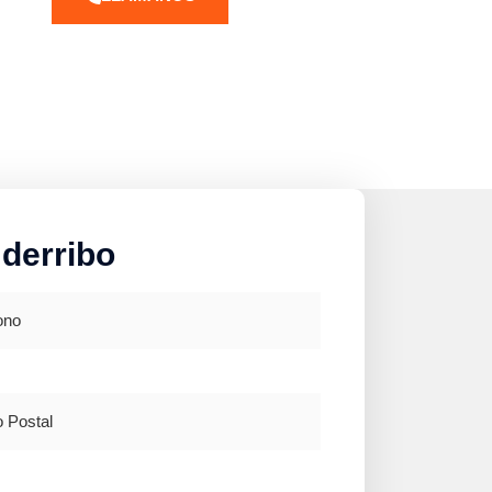
 derribo
o