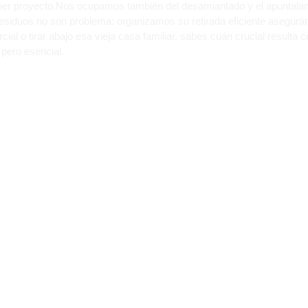
quier proyecto.Nos ocupamos también del desamiantado y el apuntala
 residuos no son problema: organizamos su retirada eficiente asegur
al o tirar abajo esa vieja casa familiar, sabes cuán crucial resulta c
 pero esencial.