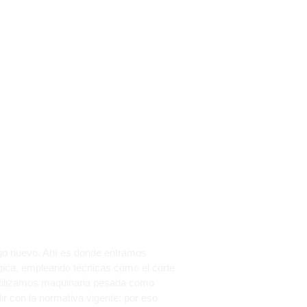
UCTURAS DE
lgo nuevo. Ahí es donde entramos
gica, empleando técnicas como el corte
 utilizamos maquinaria pesada como
r con la normativa vigente: por eso