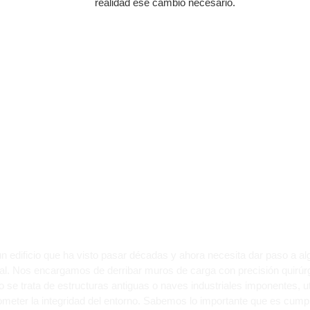
realidad ese cambio necesario.
A: TRANSFORMA ESTR
LO CON PRECISIÓN
 edificio que ha visto pasar décadas y ahora necesita dar paso a a
l. Nos encargamos de derribar muros de carga con precisión quirúr
 se trata de estructuras antiguas o naves industriales imponentes,
eter la integridad del entorno. Sabemos lo importante que es cumpli