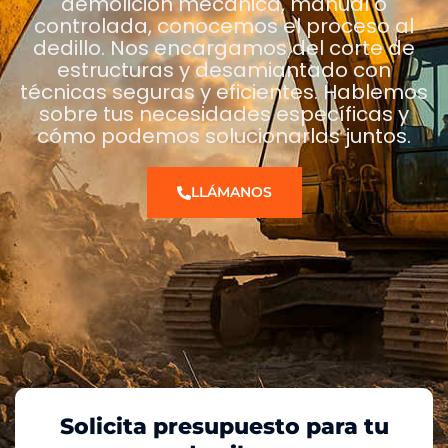
demolición mecánica, manual o
controlada, conocemos el proceso al
dedillo. Nos encargamos del corte de
estructuras y desamiantado con
técnicas seguras y eficientes. Hablemos
sobre tus necesidades específicas y
cómo podemos solucionarlas juntos.
LLÁMANOS
Solicita presupuesto para tu