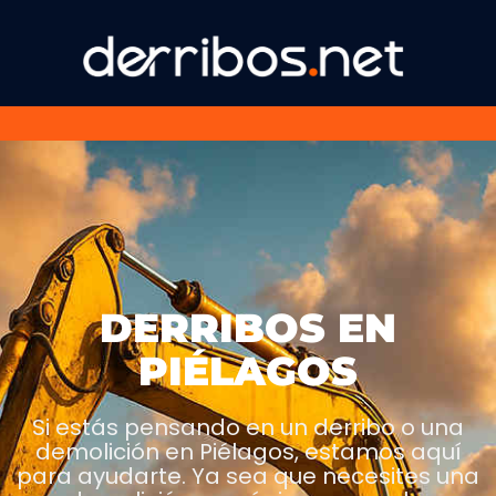
DERRIBOS EN
PIÉLAGOS
Si estás pensando en un derribo o una
demolición en Piélagos, estamos aquí
para ayudarte. Ya sea que necesites una