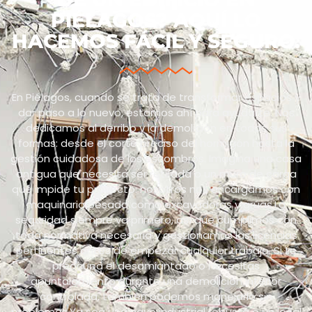
PIÉLAGOS? AQUÍ LO
HACEMOS FÁCIL Y SEGURO.
En Piélagos, cuando se trata de transformar espacios y
dar paso a lo nuevo, estamos ahí para ayudarte. Nos
dedicamos al derribo y la demolición en todas sus
formas: desde el corte preciso del hormigón hasta la
gestión cuidadosa de los escombros. Imagina una casa
antigua que necesita ser retirada o un muro de carga
que impide tu proyecto: nosotros nos encargamos con
maquinaria pesada como excavadoras y grúas.La
seguridad siempre va primero, así que cumplimos con
toda normativa necesaria y gestionamos las licencias
pertinentes antes de empezar cualquier trabajo. Si te
preocupa el desamiantado o necesitas
apuntalamiento durante una demolición interior
controlada, también podemos manejarlo sin
problemas.Ya sea una nave industrial robusta o un local