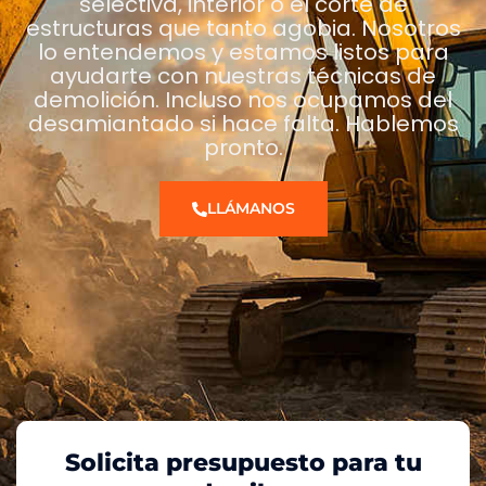
selectiva, interior o el corte de
estructuras que tanto agobia. Nosotros
lo entendemos y estamos listos para
ayudarte con nuestras técnicas de
demolición. Incluso nos ocupamos del
desamiantado si hace falta. Hablemos
pronto.
LLÁMANOS
Solicita presupuesto para tu