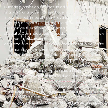
Cuando piensas en derribar un edificio, ya sea una casa
antigua o una nave industrial que ha visto mejores días,
nosotros estamos ahí para llevarlo a cabo de manera
segura y eficiente. En Pollença, la demolición no es solo
cuestión de fuerza bruta: se trata de precisión y control
absoluto. Con maquinaria pesada como excavadoras y
grúas, realizamos demoliciones mecánicas con
destreza.A veces nos enfrentamos al desafío del corte
de hormigón o el desmantelamiento cuidadoso de
estructuras metálicas. Cada proyecto requiere su
propia licencia de demolición y cumplimiento estricto
con la normativa vigente para garantizar que todo
transcurra sin contratiempos.Ya sea tirando muros de
carga o gestionando los residuos generados por
toneladas de escombros, nuestro enfoque siempre
está puesto en la seguridad: desde el apuntalamiento
hasta las técnicas más avanzadas para demoliciones
interiores selectivas. Si necesitas transformar tu
espacio comenzando desde cero, estamos listos para
ayudarte a dar ese gran paso adelante.