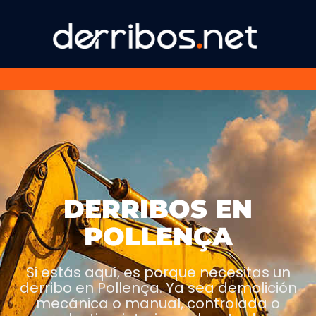
DERRIBOS EN
POLLENÇA
Si estás aquí, es porque necesitas un
derribo en Pollença. Ya sea demolición
mecánica o manual, controlada o