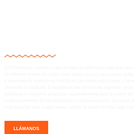
¿NECESITAS DERRIB
SIN COMPLICACIONE
En Ponferrada, sabemos que derribar un edificio es más que una si
de demoler muros de carga o tirar abajo casas y estructuras anti
y desmantelar estructuras metálicas.Las naves industriales y loc
demande la situación. Entendemos las normativas vigentes: gesti
prioritaria en nuestros proyectos: apuntalamiento preciso antes del
meticulosamente del desamiantado si fuera necesario, así como d
viejo para dar vida a algo nuevo, somos tu aliado en este viaje tr
LLÁMANOS