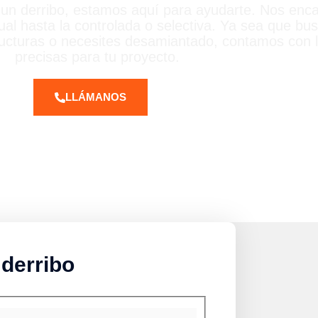
s un derribo, estamos aquí para ayudarte. Nos en
ual hasta la controlada o selectiva. Ya sea que bu
ucturas o necesites desamiantado, contamos con l
precisas para tu proyecto.
LLÁMANOS
 derribo