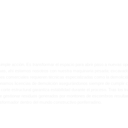
AR UN EDIFICIO EN P
S?
mple acción. Es transformar el espacio para abrir paso a nuevas opo
guas, ahí estamos nosotros con nuestra maquinaria pesada: excavador
ales comerciales requieren técnicas especializadas como la demolic
onamos licencias de demolición asegurándonos siempre de cumplir ca
 corte estructural garantiza estabilidad durante el proceso. Tras los
e gestionar residuos generados por montones de escombros resultan
ansformador dentro del mundo constructivo ponferradino.