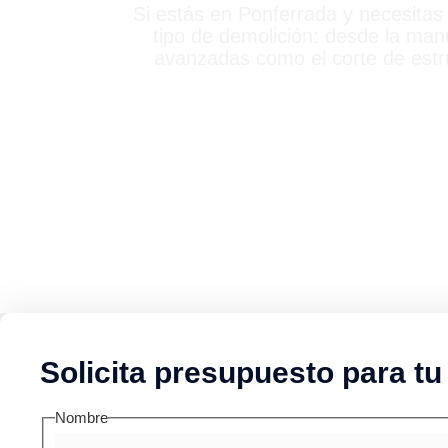
Si estás en Ponferrada y necesita
tipo de demolición: desde la man
avanzadas como el corte de estr
Solicita presupuesto para tu
Nombre