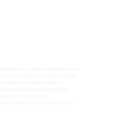
ONFERRADA
rtunidades. Cuando te enfrentas al reto
as y grúas listas para cortar hormigón
ión mecánica o manual según lo
da requisito legal.La seguridad es
 trabajos, nos encargamos
tes.Cuando necesitas liberar terreno