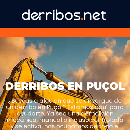
DERRIBOS EN PUÇOL
¿Buscas a alguien que se encargue de
un derribo en Puçol? Estamos aquí para
ayudarte. Ya sea una demolición
mecánica, manual o incluso controlada
y selectiva, nos ocupamos de todo el