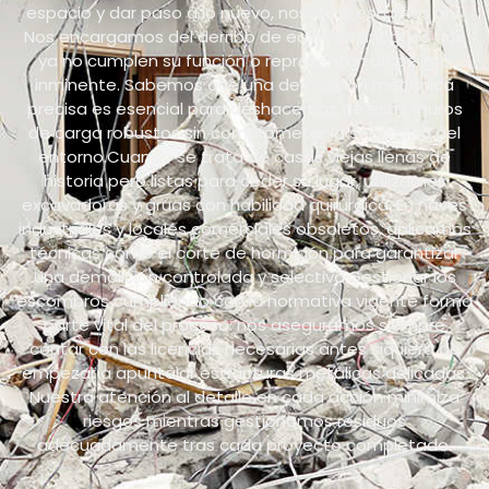
espacio y dar paso a lo nuevo, nosotros estamos ahí.
Nos encargamos del derribo de edificios antiguos que
ya no cumplen su función o representan un peligro
inminente. Sabemos que una demolición mecánica
precisa es esencial para deshacernos de esos muros
de carga robustos sin comprometer la seguridad del
entorno.Cuando se trata de casas viejas llenas de
historia pero listas para ceder su lugar, utilizamos
excavadoras y grúas con habilidad quirúrgica. En naves
industriales y locales comerciales obsoletos, aplicamos
técnicas como el corte de hormigón para garantizar
una demolición controlada y selectiva.Gestionar los
escombros cumpliendo con la normativa vigente forma
parte vital del proceso: nos aseguramos siempre
contar con las licencias necesarias antes siquiera de
empezar a apuntalar estructuras metálicas delicadas.
Nuestra atención al detalle en cada acción minimiza
riesgos mientras gestionamos residuos
adecuadamente tras cada proyecto completado.