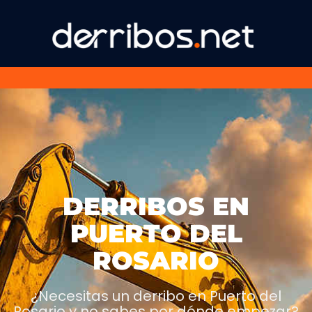
DERRIBOS EN
PUERTO DEL
ROSARIO
¿Necesitas un derribo en Puerto del
Rosario y no sabes por dónde empezar?