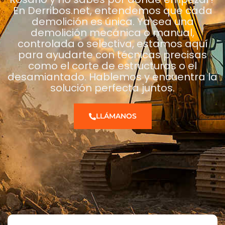
En Derribos.net, entendemos que cada
demolición es única. Ya sea una
demolición mecánica o manual,
controlada o selectiva, estamos aquí
para ayudarte con técnicas precisas
como el corte de estructuras o el
desamiantado. Hablemos y encuentra la
solución perfecta juntos.
LLÁMANOS