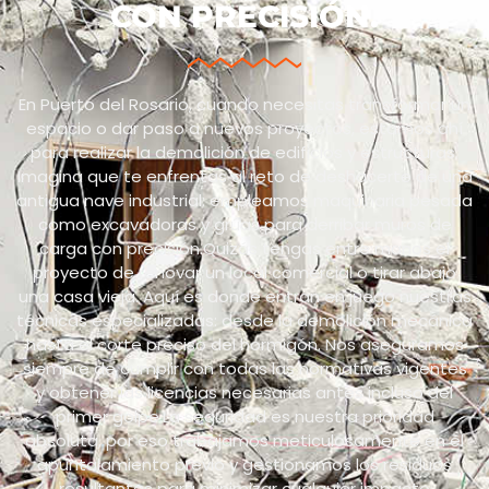
CON PRECISIÓN.
En Puerto del Rosario, cuando necesitas transformar un
espacio o dar paso a nuevos proyectos, estamos ahí
para realizar la demolición de edificios y estructuras.
Imagina que te enfrentas al reto de deshacerte de una
antigua nave industrial: empleamos maquinaria pesada
como excavadoras y grúas para derribar muros de
carga con precisión.Quizás tengas entre manos el
proyecto de renovar un local comercial o tirar abajo
una casa vieja. Aquí es donde entran en juego nuestras
técnicas especializadas: desde la demolición mecánica
hasta el corte preciso del hormigón. Nos aseguramos
siempre de cumplir con todas las normativas vigentes
y obtener las licencias necesarias antes incluso del
primer golpe.La seguridad es nuestra prioridad
absoluta, por eso trabajamos meticulosamente en el
apuntalamiento previo y gestionamos los residuos
resultantes para minimizar cualquier impacto