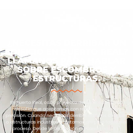
¿NECESITAS DERRIBAR UN
EDIFICIO EN PUERTO REAL?
LLÁMANOS PARA HABLAR
SOBRE ESCOMBROS Y
ESTRUCTURAS.
En Puerto Real, cada proyecto de demolición es un
desafío que aceptamos con responsabilidad y
precisión. Cuando necesitas derribar edificios antiguos
o estructuras industriales, estamos ahí para facilitar el
proceso. Desde la demolición mecánica hasta la