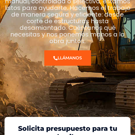
manual, controlada o selectiva, estamos
listos para ayudarte. Hacemos el trabajo
de manera segura y eficiente: desde
corte de estructuras hasta
desamiantado. Cuéntanos qué
necesitas y nos ponemos manos a la
obra juntos.
LLÁMANOS
Solicita presupuesto para tu