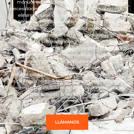
manual, adaptamos nuestras técnicas a tus
necesidades específicas.Si te enfrentas al reto de
eliminar muros de carga en una casa vieja o
reconfigurar locales comerciales, utilizamos maquinaria
pesada como excavadoras y grúas para asegurar un
trabajo eficiente. El corte de hormigón y el
desamiantado son parte integral del servicio: siempre
cumplimos con la normativa vigente para garantizar tu
seguridad.La gestión adecuada de los residuos
generados durante el derribo es esencial. Nos
encargamos del apuntalamiento necesario antes de
comenzar cualquier intervención y gestionamos todos
los permisos requeridos por ley. Con nosotros, cada
paso está planificado: desde obtener la licencia de
demolición hasta dejarlo todo limpio tras convertir esos
viejos muros en escombros controlados.
LLÁMANOS