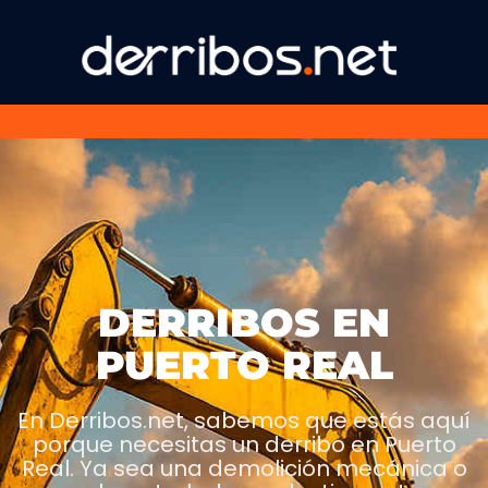
DERRIBOS EN
PUERTO REAL
En Derribos.net, sabemos que estás aquí
porque necesitas un derribo en Puerto
Real. Ya sea una demolición mecánica o