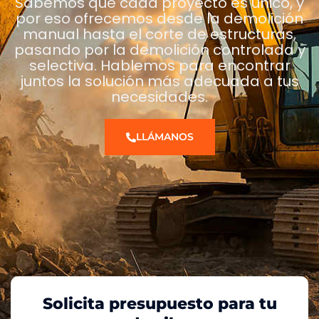
Sabemos que cada proyecto es único, y
por eso ofrecemos desde la demolición
manual hasta el corte de estructuras,
pasando por la demolición controlada y
selectiva. Hablemos para encontrar
juntos la solución más adecuada a tus
necesidades.
LLÁMANOS
Solicita presupuesto para tu