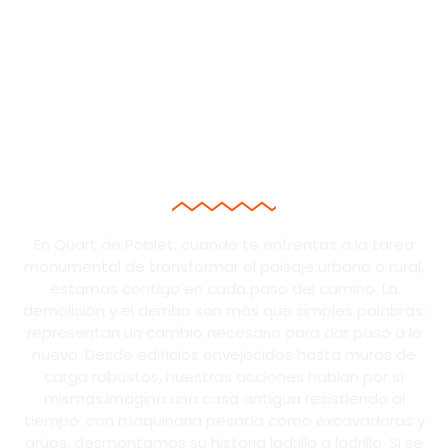
¿NECESITAS DERRIBAR UN
EDIFICIO EN QUART DE
POBLET?
TRANSFORMAMOS
ESTRUCTURAS EN
OPORTUNIDADES.
En Quart de Poblet, cuando te enfrentas a la tarea
monumental de transformar el paisaje urbano o rural,
estamos contigo en cada paso del camino. La
demolición y el derribo son más que simples palabras:
representan un cambio necesario para dar paso a lo
nuevo. Desde edificios envejecidos hasta muros de
carga robustos, nuestras acciones hablan por sí
mismas.Imagina una casa antigua resistiendo al
tiempo: con maquinaria pesada como excavadoras y
grúas, desmontamos su historia ladrillo a ladrillo. Si se