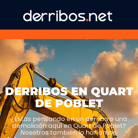
DERRIBOS EN QUART
DE POBLET
¿Estás pensando en un derribo o una
demolición aquí en Quart de Poblet?
Nosotros también lo haríamos.