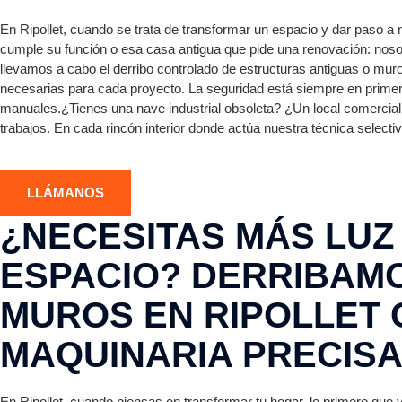
En Ripollet, cuando se trata de transformar un espacio y dar paso a
cumple su función o esa casa antigua que pide una renovación: no
llevamos a cabo el derribo controlado de estructuras antiguas o mur
necesarias para cada proyecto. La seguridad está siempre en primer
manuales.¿Tienes una nave industrial obsoleta? ¿Un local comercial 
trabajos. En cada rincón interior donde actúa nuestra técnica selec
LLÁMANOS
¿NECESITAS MÁS LUZ
ESPACIO? DERRIBAM
MUROS EN RIPOLLET
MAQUINARIA PRECISA
En Ripollet, cuando piensas en transformar tu hogar, lo primero que 