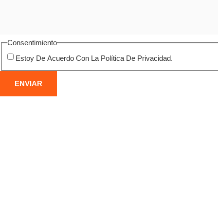
Consentimiento
Estoy De Acuerdo Con La Política De Privacidad.
DEMOLICIÓN DE ESTRUCTURAS
DE
METÁLICAS
CO
Desmontaje seguro de naves, puentes y otras
Derri
construcciones metálicas en Ripollet, con corte
indus
por oxicorte y gestión responsable del residuo
alto 
férrico.
vibra