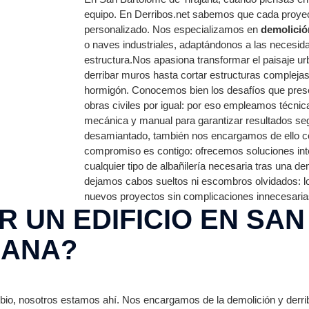
equipo. En Derribos.net sabemos que cada proye
personalizado. Nos especializamos en
demolició
o naves industriales, adaptándonos a las necesida
estructura.Nos apasiona transformar el paisaje ur
derribar muros hasta cortar estructuras compleja
hormigón. Conocemos bien los desafíos que presen
obras civiles por igual: por eso empleamos técn
mecánica y manual para garantizar resultados seg
desamiantado, también nos encargamos de ello con
compromiso es contigo: ofrecemos soluciones int
cualquier tipo de albañilería necesaria tras una dem
dejamos cabos sueltos ni escombros olvidados: lo
nuevos proyectos sin complicaciones innecesaria
 UN EDIFICIO EN SAN
JANA?
io, nosotros estamos ahí. Nos encargamos de la demolición y derribo