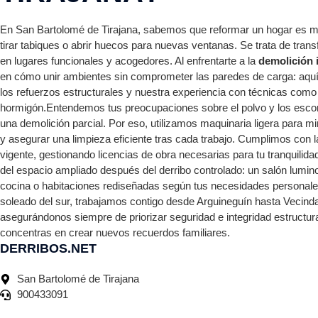
En San Bartolomé de Tirajana, sabemos que reformar un hogar es
tirar tabiques o abrir huecos para nuevas ventanas. Se trata de tran
en lugares funcionales y acogedores. Al enfrentarte a la
demolición i
en cómo unir ambientes sin comprometer las paredes de carga: aquí
los refuerzos estructurales y nuestra experiencia con técnicas como 
hormigón.Entendemos tus preocupaciones sobre el polvo y los escom
una demolición parcial. Por eso, utilizamos maquinaria ligera para m
y asegurar una limpieza eficiente tras cada trabajo. Cumplimos con 
vigente, gestionando licencias de obra necesarias para tu tranquilida
del espacio ampliado después del derribo controlado: un salón lumin
cocina o habitaciones rediseñadas según tus necesidades personale
soleado del sur, trabajamos contigo desde Arguineguín hasta Vecinda
asegurándonos siempre de priorizar seguridad e integridad estructura
concentras en crear nuevos recuerdos familiares.
DERRIBOS.NET
San Bartolomé de Tirajana
900433091