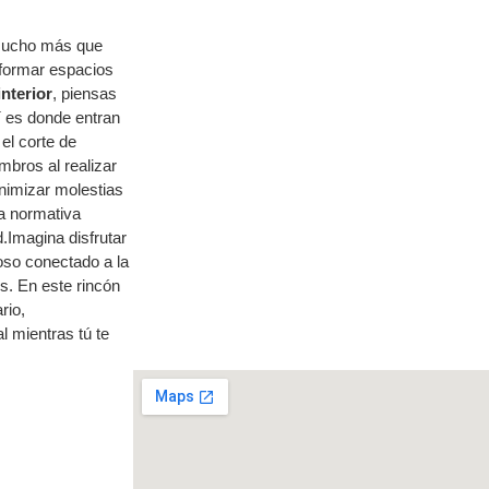
 mucho más que
sformar espacios
nterior
, piensas
 es donde entran
el corte de
bros al realizar
inimizar molestias
la normativa
d.Imagina disfrutar
oso conectado a la
s. En este rincón
rio,
l mientras tú te