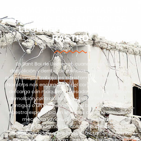
CÓMO TRANSFORMAR UN
EDIFICIO EN SANT BOI DE
LLOBREGAT SIN DEJAR
RASTRO
En Sant Boi de Llobregat, cuando piensas en la
demolición y derribo de edificios, sabes que es más
que un simple trabajo: es transformar el paisaje urbano.
Nosotros nos encargamos del corte preciso de muros
de carga con maquinaria pesada para asegurar una
demolición controlada y efectiva. Si tienes una casa
antigua o un local comercial al borde del colapso,
nuestra experiencia en técnicas como la demolición
mecánica y manual garantiza resultados
seguros.Entendemos las complejidades detrás del
desamiantado y cumplimos estrictamente con la
normativa vigente para gestionar los residuos sin