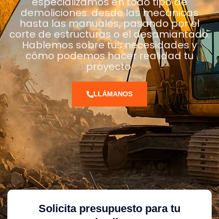
especializamos en todo tipo de
demoliciones: desde las mecánicas
hasta las manuales, pasando por el
corte de estructuras o el desamiantado.
Hablemos sobre tus necesidades y
cómo podemos hacer realidad tu
proyecto.
LLÁMANOS
Solicita presupuesto para tu