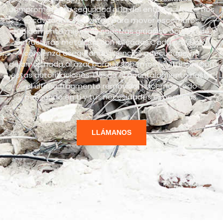
comprometer tu seguridad ni la del entorno. Utilizamos
excavadoras potentes para mover escombros
rápidamente mientras nuestras grúas se ocupan de
estructuras metálicas complicadas.Cada proyecto
comienza asegurando licencias adecuadas: no
dejamos nada al azar porque sabemos lo vital que son
estas autorizaciones. Desde el apuntalamiento hasta
el último fragmento removido, hacemos todo
pensando en ti y tus necesidades específicas.
LLÁMANOS