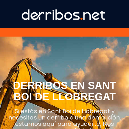
DERRIBOS EN SANT
BOI DE LLOBREGAT
Si estás en Sant Boi de Llobregat y
necesitas un derribo o una demolición,
estamos aquí para ayudarte. Nos