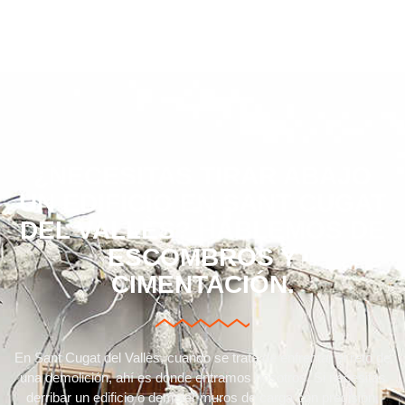
¿NECESITAS TIRAR ABAJO
UN EDIFICIO EN SANT CUGAT
DEL VALLÈS? HABLEMOS DE
ESCOMBROS Y
CIMENTACIÓN.
En Sant Cugat del Vallès, cuando se trata de enfrentar el reto de
una demolición, ahí es donde entramos nosotros. Si necesitas
derribar un edificio o demoler muros de carga con precisión,