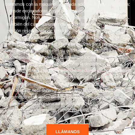
contamos con la maquinaria pesada adecuada para cada tarea:
desde excavadoras hasta grúas especializadas en corte de
hormigón. Nos encargamos no solo del derribo físico sino
también del cumplimiento riguroso de la normativa vigente y la
gestión responsable de residuos.Imagina que tienes una casa
antigua que requiere una renovación completa: realizamos tanto
demoliciones interiores como selectivas para preparar tu
espacio sin comprometer su entorno. Para estructuras más
complejas como naves industriales o locales comerciales,
aplicamos técnicas avanzadas como la demolición mecánica y
controlada, asegurándonos siempre mediante apuntalamientos
adecuados.Nuestro enfoque va más allá del simple
desmantelamiento: sabemos lo importante que es obtener las
licencias necesarias y garantizar que todo se haga bajo
estrictos estándares de seguridad. Ya sea desamiantado o
corte preciso en estructuras metálicas, estamos aquí para
ayudarte a transformar tus planes en realidad segura y eficiente.
LLÁMANOS