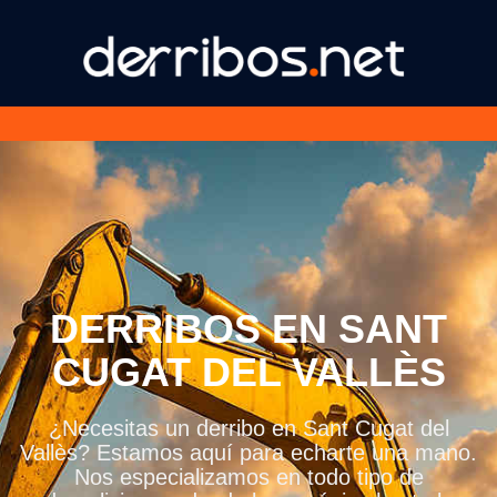
DERRIBOS EN SANT
CUGAT DEL VALLÈS
¿Necesitas un derribo en Sant Cugat del
Vallès? Estamos aquí para echarte una mano.
Nos especializamos en todo tipo de