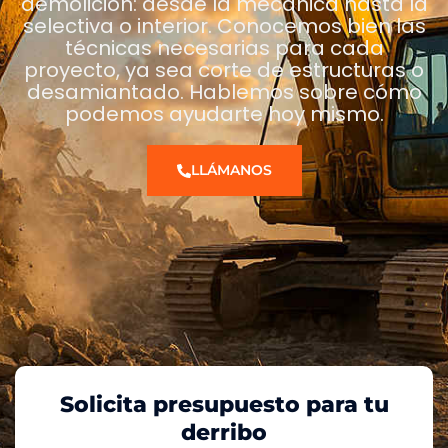
demolición: desde la mecánica hasta la
selectiva o interior. Conocemos bien las
técnicas necesarias para cada
proyecto, ya sea corte de estructuras o
desamiantado. Hablemos sobre cómo
podemos ayudarte hoy mismo.
LLÁMANOS
Solicita presupuesto para tu
derribo