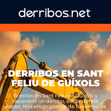
DERRIBOS EN SANT
FELIU DE GUÍXOLS
Si estás en Sant Feliu de Guíxols y
necesitas un derribo, estás donde
debes. Nos encargamos de todo tipo de