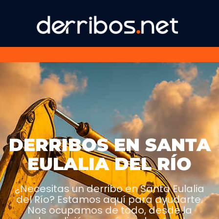
DERRIBOS EN SANTA
EULALIA DEL RÍO
¿Necesitas un derribo en Santa Eulalia
del Río? Estamos aquí para ayudarte.
Nos ocupamos de todo, desde la