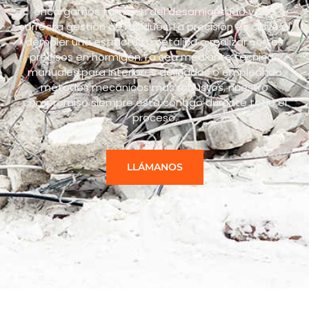
encargamos también del desamiantado y una
correcta gestión de residuos. La precisión es clave al
demoler una estructura metálica o realizar cortes
precisos en hormigón.Ya sea mediante técnicas
manuales para interiores delicados o empleando
métodos mecánicos más robustos, nuestro
compromiso siempre está contigo durante todo el
proceso.
LLÁMANOS