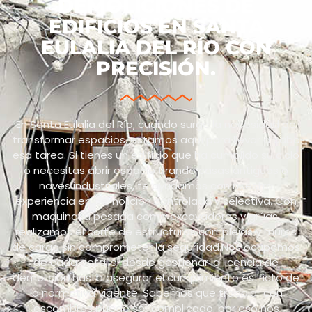
DEMOLICIONES DE
EDIFICIOS EN SANTA
EULALIA DEL RÍO CON
PRECISIÓN.
En Santa Eulalia del Río, cuando surge la necesidad de
transformar espacios, estamos aquí para llevar a cabo
esa tarea. Si tienes un edificio que ha cumplido su ciclo
o necesitas abrir espacio tirando casas antiguas o
naves industriales, te ayudamos con nuestra
experiencia en demolición controlada y selectiva. Con
maquinaria pesada como excavadoras y grúas,
realizamos el corte de estructuras complejas y muros
de carga sin comprometer la seguridad.Nos ocupamos
de cada detalle: desde gestionar la licencia de
demolición hasta asegurar el cumplimiento estricto de
la normativa vigente. Sabemos que trabajar con
escombros puede ser complicado: por eso nos