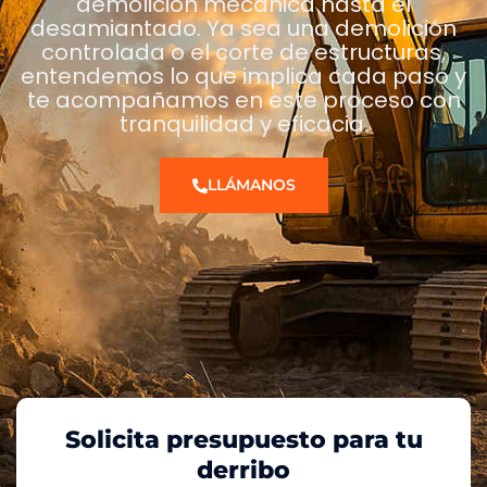
demolición mecánica hasta el
desamiantado. Ya sea una demolición
controlada o el corte de estructuras,
entendemos lo que implica cada paso y
te acompañamos en este proceso con
tranquilidad y eficacia.
LLÁMANOS
Solicita presupuesto para tu
derribo