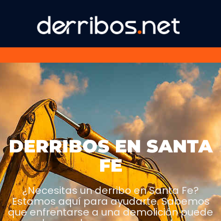
DERRIBOS EN SANTA
FE
¿Necesitas un derribo en Santa Fe?
Estamos aquí para ayudarte. Sabemos
que enfrentarse a una demolición puede