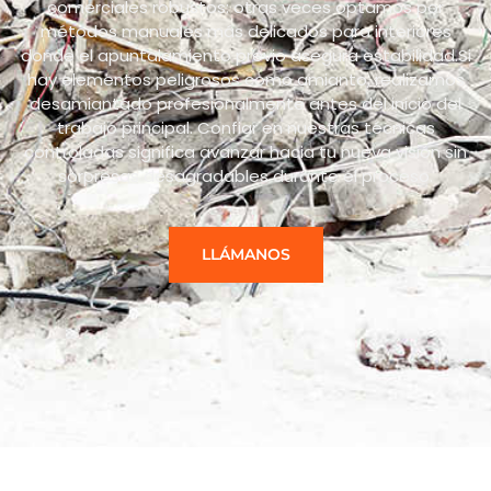
comerciales robustos: otras veces optamos por
métodos manuales más delicados para interiores
donde el apuntalamiento previo asegura estabilidad.Si
hay elementos peligrosos como amianto, realizamos
desamiantado profesionalmente antes del inicio del
trabajo principal. Confiar en nuestras técnicas
controladas significa avanzar hacia tu nueva visión sin
sorpresas desagradables durante el proceso.
LLÁMANOS