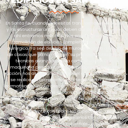
En Santa Fe, cuando necesitas transformar un espacio
y las estructuras antiguas deben dar paso a lo nuevo,
ahí entramos nosotros. Nos encargamos de la
demolición de edificios completos con precisión
quirúrgica. Ya sea derribo de muros de carga o tirada
de casas que ya no cumplen su propósito, utilizamos
técnicas avanzadas para cada situación.Con
maquinaria pesada como excavadoras y grúas en
acción, nos aseguramos de que el corte del hormigón
se realice sin comprometer la seguridad ni infringir
normativa alguna. La gestión cuidadosa de los residuos
es clave: recogemos escombros garantizando un
entorno limpio post-demolición.Entendemos que cada
proyecto requiere una licencia específica y cumplimos
rigurosamente con todos los aspectos legales
necesarios. En ocasiones trabajamos con demolición
mecánica para naves industriales o locales