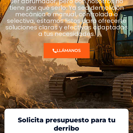
ser abrumador, pero con nosotros no
tiene por qué serlo. Ya sea demolición
mecánica o manual, controlada o
selectiva, estamos listos para ofrecerte
soluciones claras y efectivas adaptadas
a tus necesidades.
LLÁMANOS
Solicita presupuesto para tu
derribo