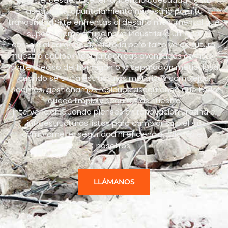
asegurar el apuntalamiento necesario para tu
tranquilidad.Si te enfrentas al desafío monumental que
supone demoler una nave industrial o un local
comercial cargado de historia pero falto ya de futuro,
nuestro equipo maneja técnicas avanzadas como el
corte preciso del hormigón o la separación meticulosa
cuando se trata estructuras metálicas complejas.
Además, gestionamos residuos asegurando que todo
quede limpio y seguro tras nuestra
intervención.Cuando pienses en renovación urbana e
infraestructuras listas para cambiar su piel sin
comprometer seguridad ni eficiencia… piensa en
nosotros.
LLÁMANOS