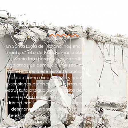
TRANSFORMAR
ESTRUCTURAS EN SANTA
LUCÍA DE TIRAJANA?
En Santa Lucía de Tirajana, nos encontramos día a día
frente al reto de transformar lo obsoleto en un lienzo
vacío listo para nuevas posibilidades. Cuando
hablamos de demolición, ya sea mecánica o manual,
nos referimos a ese instante crucial donde maquinaria
pesada como excavadoras y grúas se convierten en
extensiones precisas de nuestras manos. Si tienes una
estructura antigua que necesita desaparecer para dar
paso a algo nuevo, estamos aquí.Nos ocupamos del
derribo controlado tanto de muros de carga como el
desmantelamiento cuidadoso dentro del ámbito
interior. Sabemos cómo gestionar cada escombro con
responsabilidad y siempre cumplimos la normativa
vigente: desde obtener la licencia adecuada hasta