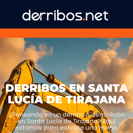
DERRIBOS EN SANTA
LUCÍA DE TIRAJANA
¿Pensando en un derribo o demolición
en Santa Lucía de Tirajana? Aquí
estamos para echarte una mano.