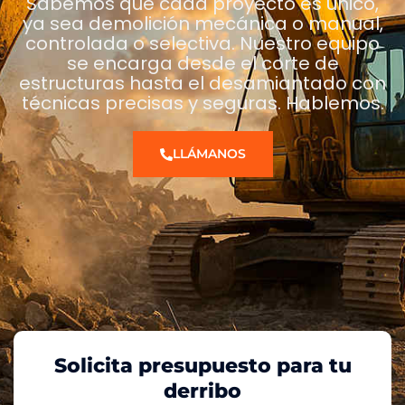
Sabemos que cada proyecto es único,
ya sea demolición mecánica o manual,
controlada o selectiva. Nuestro equipo
se encarga desde el corte de
estructuras hasta el desamiantado con
técnicas precisas y seguras. Hablemos.
LLÁMANOS
Solicita presupuesto para tu
derribo