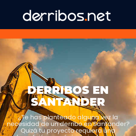
DERRIBOS EN
SANTANDER
¿Te has planteado alguna vez la
necesidad de un derribo en Santander?
Quizá tu proyecto requiera una