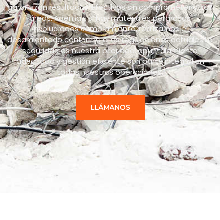
garantizan resultados efectivos sin comprometer otras
áreas. Además, si hay materiales peligrosos
involucrados como amianto, realizamos el
desamiantado conforme a las regulaciones actuales.La
seguridad es nuestra prioridad: apuntalamiento
adecuado y gestión eficiente son parte integral en
todas nuestras operaciones.
LLÁMANOS