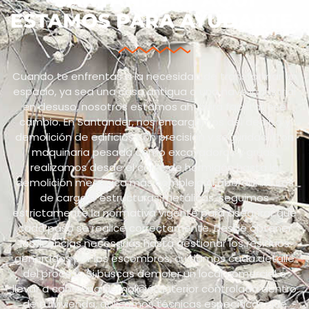
ESTAMOS PARA AYUDARTE.
Cuando te enfrentas a la necesidad de transformar un
espacio, ya sea una casa antigua o una nave industrial
en desuso, nosotros estamos ahí para facilitar ese
cambio. En Santander, nos encargamos del derribo y
demolición de edificios con precisión y seguridad. Con
maquinaria pesada como excavadoras y grúas,
realizamos desde el corte de hormigón hasta la
demolición mecánica más compleja.Al abordar muros
de carga o estructuras metálicas, seguimos
estrictamente la normativa vigente para asegurar que
cada paso se realice correctamente. Desde obtener
las licencias necesarias hasta gestionar los residuos
generados por los escombros, cuidamos cada detalle
del proceso.Si buscas demoler un local comercial o
llevar a cabo una demolición interior controlada dentro
de tu vivienda, aplicamos técnicas específicas que