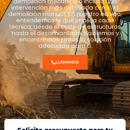
demolición mecánica o incluso una
intervención más detallada como la
demolición manual. En nuestro equipo,
entendemos lo que implica cada
técnica: desde el corte de estructuras
hasta el desamiantado. Hablemos y
encontremos juntos la solución
adecuada para ti.
LLÁMANOS