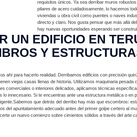
requisitos únicos. Ya sea derribar muros robusto
pilares de acero cuidadosamente, lo hacemos todo
viviendas u obra civil como puentes o naves indus
directo y claro. Nos gusta pensar que más allá de
hay nuevas oportunidades esperando ser construi
 UN EDIFICIO EN TER
BROS Y ESTRUCTURA
s ahí para hacerlo realidad. Derribamos edificios con precisión quir
tienen viejas casas llenas de historia. Utilizamos maquinaria pesad
es comerciales o interiores delicados, aplicamos técnicas específica
s lo innecesario. Si te encuentras ante una estructura metálica o en
gente.Sabemos que detrás del derribo hay más que escombros: está e
os del apuntalamiento adecuado antes del primer golpe certero al m
rte un nuevo comienzo sobre cimientos sólidos a través del arte cal