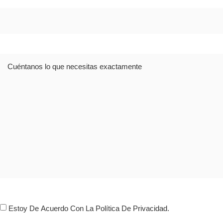
Dirección
Comentario
Consentimiento
Estoy De Acuerdo Con La Política De Privacidad.