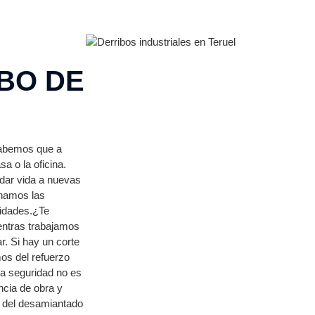
BO DE
 Sabemos que a
a o la oficina.
 dar vida a nuevas
inamos las
sidades.¿Te
entras trabajamos
r. Si hay un corte
os del refuerzo
La seguridad no es
ncia de obra y
s del desamiantado