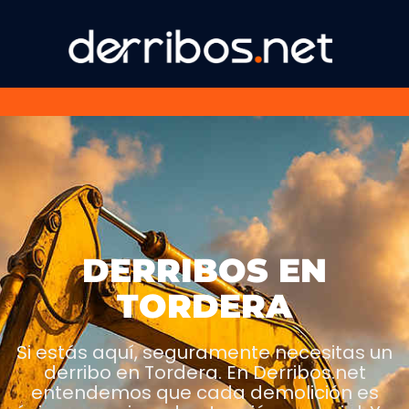
DERRIBOS EN
TORDERA
Si estás aquí, seguramente necesitas un
derribo en Tordera. En Derribos.net
entendemos que cada demolición es