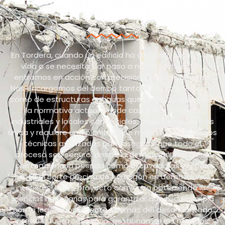
EN TORDERA?
En Tordera, cuando un edificio ha cumplido su ciclo de
vida o se necesita dar paso a nuevos proyectos,
entramos en acción con precisión y responsabilidad.
Nos encargamos del derribo tanto de muros de carga
como de estructuras antiguas que ya no cumplen con
la normativa actual. Desde casas hasta naves
industriales y locales comerciales, cada demolición es
única y requiere una planificación meticulosa.Utilizamos
técnicas avanzadas para asegurar que todo el
proceso sea seguro: desde la demolición mecánica
con maquinaria pesada como excavadoras y grúas,
hasta el corte preciso de hormigón en demoliciones
interiores. Cada proyecto comienza obteniendo las
licencias necesarias para garantizar que todo cumpla
con la legislación vigente.Además del desamiantado
previo si fuera necesario, gestionamos los residuos