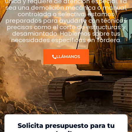
única y requiere de atención especial. Ya
sea una demolición mecánica o manual,
controlada o selectiva, estamos
preparados para ayudarte con técnicas
precisas como el corte de estructuras y
desamiantado. Hablemos sobre tus
necesidades específicas en Tordera.
LLÁMANOS
Solicita presupuesto para tu